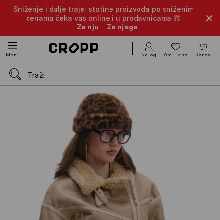
Sniženje i dalje traje: stotine proizvoda po sniženim
cenama čeka vas online i u prodavnicama 🤑
Za nju
Za njega
Nalog
Omiljeno
Korpa
Meni