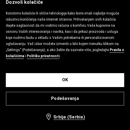
Dozvoli kolačiće
Koristimo kolačiće ili slične tehnologije kako biste imali najbolje moguće
iskustvo korišćenja naše internet stranice. Prihvatanjem svih kolačića
dajete saglasnost da mi vodimo računa o komforu Vaše kupovine na
osnovu Vaših interesovanja i navika, kao i da prikaz proizvoda i usluga
koje nudimo budu u skladu s Vašim potrebama ili personalizovanom
oglašavanju. Vaš izbor možete izmeniti u bilo kojem trenutku klikom na
„Settings” (Podešavanja), a ako želite da saznate više, pogledajte
Pravila o
kolačićima
i
Politiku privatnosti
.
OK
Podešavanja
Srbija (Serbia)