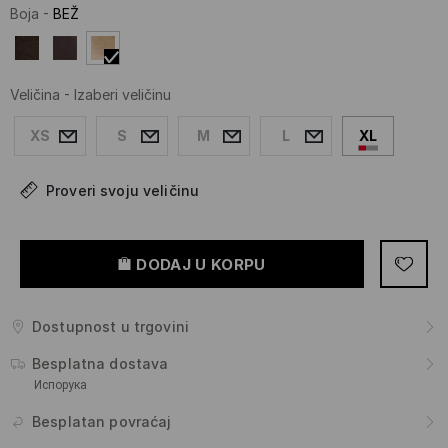
Boja
-
BEŽ
Veličina
-
Izaberi veličinu
XS
S
M
L
XL
Proveri svoju veličinu
DODAJ U KORPU
Dostupnost u trgovini
Besplatna dostava
Испорука
Besplatan povraćaj