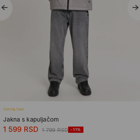
Coming Soon
Jakna s kapuljačom
1 599
RSD
1 799
RSD
-11%