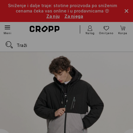
Sniženje i dalje traje: stotine proizvoda po sniženim
cenama čeka vas online i u prodavnicama 🤑
Za nju
Za njega
Nalog
Omiljeno
Korpa
Meni