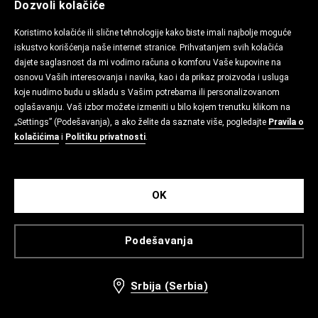
Dozvoli kolačiće
Koristimo kolačiće ili slične tehnologije kako biste imali najbolje moguće
iskustvo korišćenja naše internet stranice. Prihvatanjem svih kolačića
dajete saglasnost da mi vodimo računa o komforu Vaše kupovine na
osnovu Vaših interesovanja i navika, kao i da prikaz proizvoda i usluga
koje nudimo budu u skladu s Vašim potrebama ili personalizovanom
oglašavanju. Vaš izbor možete izmeniti u bilo kojem trenutku klikom na
„Settings” (Podešavanja), a ako želite da saznate više, pogledajte
Pravila o
kolačićima
i
Politiku privatnosti
.
OK
Podešavanja
Srbija (Serbia)