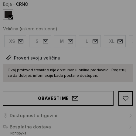
Boja
-
CRNO
Veličina
(uskoro dostupno)
XS
S
M
L
XL
X
Proveri svoju veličinu
Ovaj proizvod trenutno nije dostupan u online prodavnici. Regstruj
se da dobiješ informaciju kada postane dostupan.
OBAVESTI ME
Dostupnost u trgovini
Besplatna dostava
Испорука