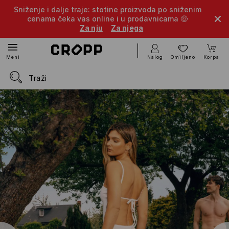
Sniženje i dalje traje: stotine proizvoda po sniženim
cenama čeka vas online i u prodavnicama 🤑
Za nju
Za njega
Nalog
Omiljeno
Korpa
Meni