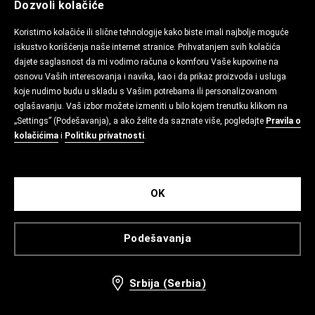
Dozvoli kolačiće
Koristimo kolačiće ili slične tehnologije kako biste imali najbolje moguće
iskustvo korišćenja naše internet stranice. Prihvatanjem svih kolačića
dajete saglasnost da mi vodimo računa o komforu Vaše kupovine na
osnovu Vaših interesovanja i navika, kao i da prikaz proizvoda i usluga
koje nudimo budu u skladu s Vašim potrebama ili personalizovanom
oglašavanju. Vaš izbor možete izmeniti u bilo kojem trenutku klikom na
„Settings” (Podešavanja), a ako želite da saznate više, pogledajte
Pravila o
kolačićima
i
Politiku privatnosti
.
OK
Podešavanja
Srbija (Serbia)