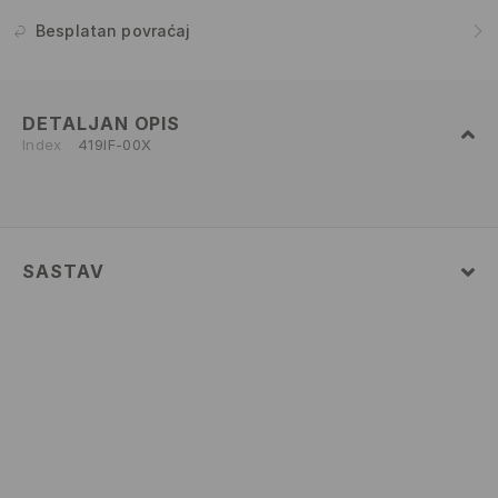
Besplatan povraćaj
DETALJAN OPIS
Index
419IF-00X
SASTAV
82% POLYAMIDE, 18% ELASTANE