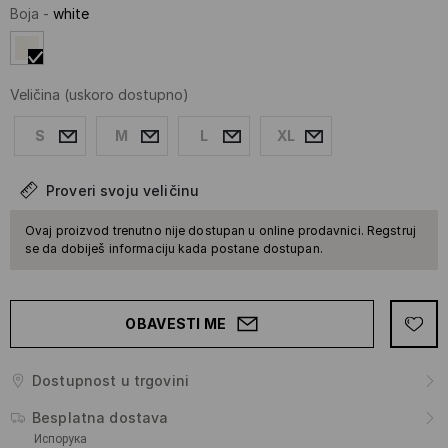
Boja
-
white
Veličina
(uskoro dostupno)
S
M
L
XL
Proveri svoju veličinu
Ovaj proizvod trenutno nije dostupan u online prodavnici. Regstruj
se da dobiješ informaciju kada postane dostupan.
OBAVESTI ME
Dostupnost u trgovini
Besplatna dostava
Испорука