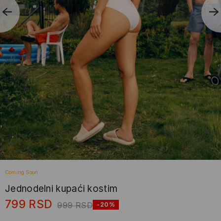
Coming Soon
Jednodelni kupaći kostim
799
RSD
999
RSD
-20%