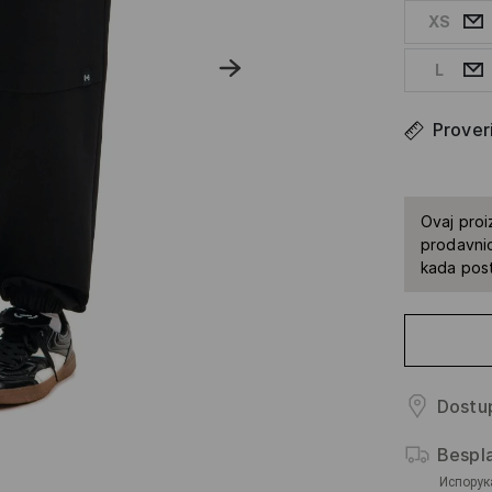
XS
L
Proveri
Ovaj proi
prodavnic
kada pos
Dostup
Bespl
Испорук