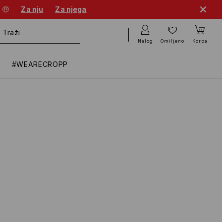
 🤑
Za nju
Za njega
Nalog
Omiljeno
Korpa
#WEARECROPP