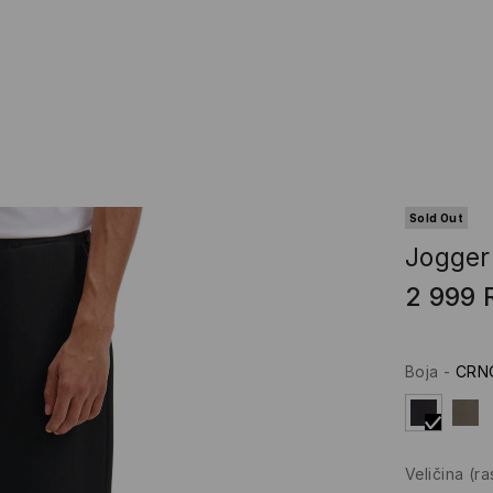
Sold Out
Jogger 
2 999
Boja
-
CRN
Veličina
(r