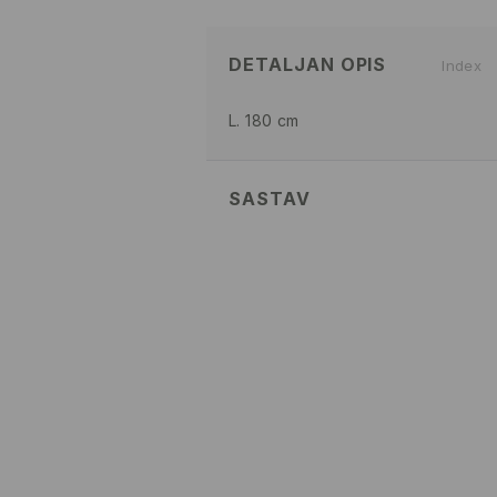
DETALJAN OPIS
Index
L. 180 cm
SASTAV
Glavni
:
55% PAMUK, 45% POLIES
PRATI U MAŠINI ZA PRANJ
TEMP. 30 ° C - NORMALAN
IZBELJIVANJE NIJE DOZVOL
NE SUŠITI U MAŠINI ZA SUŠ
MAKSIMALNA TEMPERATURA 