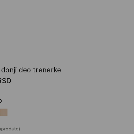
donji deo trenerke
RSD
O
asprodato)