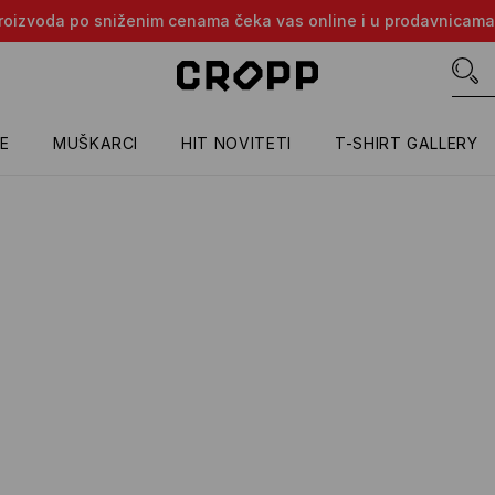
e proizvoda po sniženim cenama čeka vas online i u prodavnicama
E
MUŠKARCI
HIT NOVITETI
T-SHIRT GALLERY