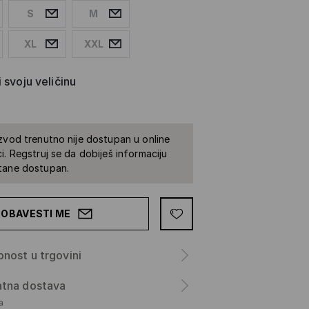
S
M
XL
XXL
 svoju veličinu
zvod trenutno nije dostupan u online
i. Regstruj se da dobiješ informaciju
tane dostupan.
OBAVESTI ME
nost u trgovini
atna dostava
а