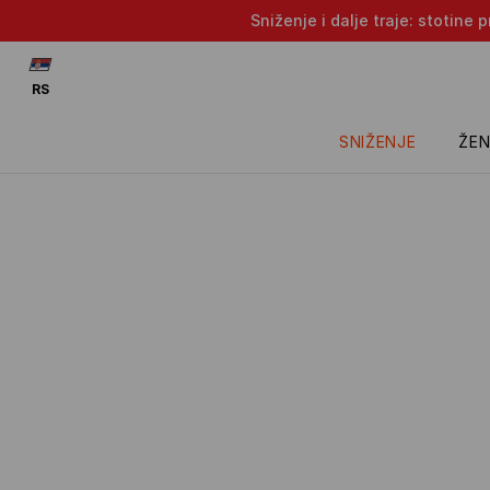
Sniženje i dalje traje: stotin
RS
SNIŽENJE
ŽEN