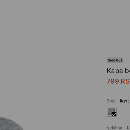
Sold Out
Kapa b
799
R
Boja
-
light
Veličina
-
U