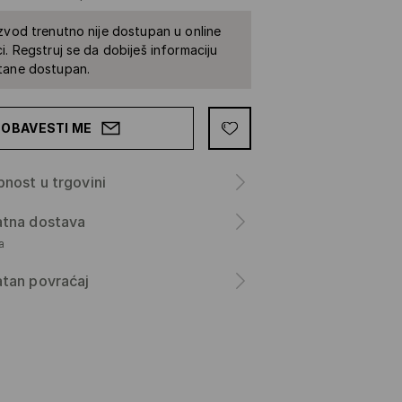
zvod trenutno nije dostupan u online
i. Regstruj se da dobiješ informaciju
tane dostupan.
OBAVESTI ME
nost u trgovini
atna dostava
а
tan povraćaj