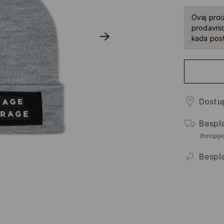
Ovaj proi
prodavnic
kada pos
Dostup
Bespl
Испорук
Bespla