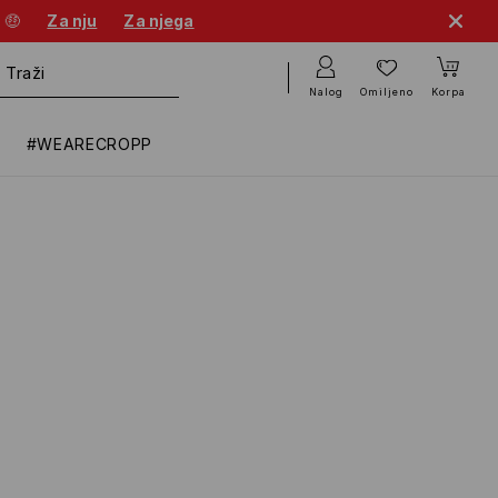
 🤑
Za nju
Za njega
Nalog
Omiljeno
Korpa
#WEARECROPP