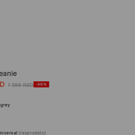
eanie
SD
1 599
RSD
-50%
 grey
niversal
(rasprodato)