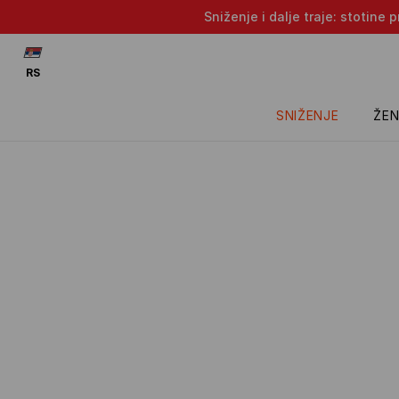
Sniženje i dalje traje: stotin
RS
SNIŽENJE
ŽEN