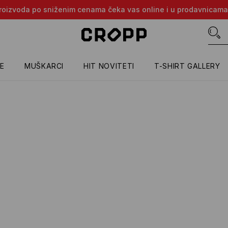
e proizvoda po sniženim cenama čeka vas online i u prodavnicama
E
MUŠKARCI
HIT NOVITETI
T-SHIRT GALLERY