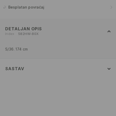
Besplatan povraćaj
DETALJAN OPIS
Index
582HW-80X
S/36. 174 cm
SASTAV
93% POLYAMIDE, 7% ELASTANE