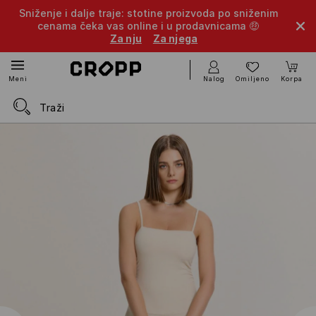
Sniženje i dalje traje: stotine proizvoda po sniženim
cenama čeka vas online i u prodavnicama 🤑
Za nju
Za njega
Nalog
Omiljeno
Korpa
Meni