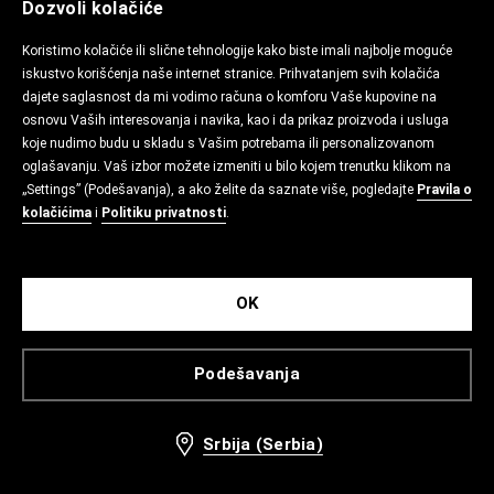
Dozvoli kolačiće
Koristimo kolačiće ili slične tehnologije kako biste imali najbolje moguće
iskustvo korišćenja naše internet stranice. Prihvatanjem svih kolačića
dajete saglasnost da mi vodimo računa o komforu Vaše kupovine na
osnovu Vaših interesovanja i navika, kao i da prikaz proizvoda i usluga
koje nudimo budu u skladu s Vašim potrebama ili personalizovanom
oglašavanju. Vaš izbor možete izmeniti u bilo kojem trenutku klikom na
„Settings” (Podešavanja), a ako želite da saznate više, pogledajte
Pravila o
kolačićima
i
Politiku privatnosti
.
OK
Podešavanja
Srbija (Serbia)