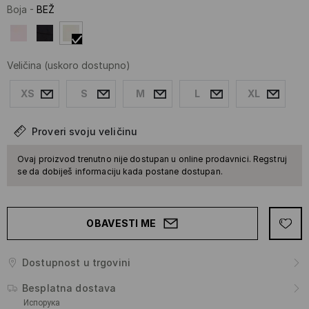
Boja
-
BEŽ
Veličina
(uskoro dostupno)
XS
S
M
L
XL
Proveri svoju veličinu
Ovaj proizvod trenutno nije dostupan u online prodavnici. Regstruj
se da dobiješ informaciju kada postane dostupan.
OBAVESTI ME
Dostupnost u trgovini
Besplatna dostava
Испорука