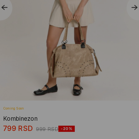
Coming Soon
Kombinezon
799
RSD
999
RSD
-20%