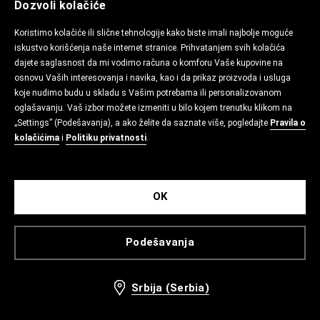
Dozvoli kolačiće
Koristimo kolačiće ili slične tehnologije kako biste imali najbolje moguće
iskustvo korišćenja naše internet stranice. Prihvatanjem svih kolačića
dajete saglasnost da mi vodimo računa o komforu Vaše kupovine na
osnovu Vaših interesovanja i navika, kao i da prikaz proizvoda i usluga
koje nudimo budu u skladu s Vašim potrebama ili personalizovanom
oglašavanju. Vaš izbor možete izmeniti u bilo kojem trenutku klikom na
„Settings” (Podešavanja), a ako želite da saznate više, pogledajte
Pravila o
kolačićima
i
Politiku privatnosti
.
OK
Podešavanja
Srbija (Serbia)