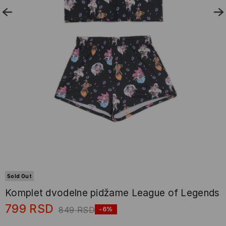
Sold Out
Komplet dvodelne pidžame League of Legends
799
RSD
849
RSD
-6%