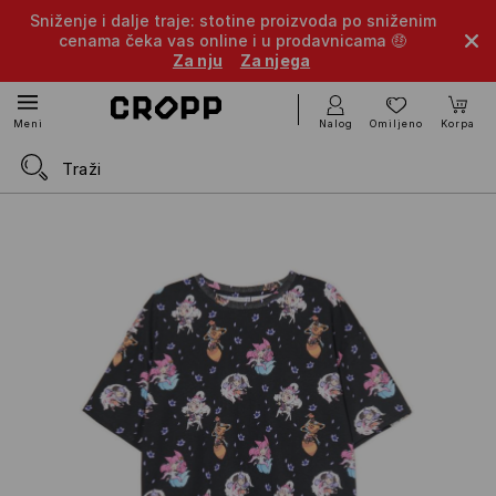
Sniženje i dalje traje: stotine proizvoda po sniženim
cenama čeka vas online i u prodavnicama 🤑
Za nju
Za njega
Nalog
Omiljeno
Korpa
Meni