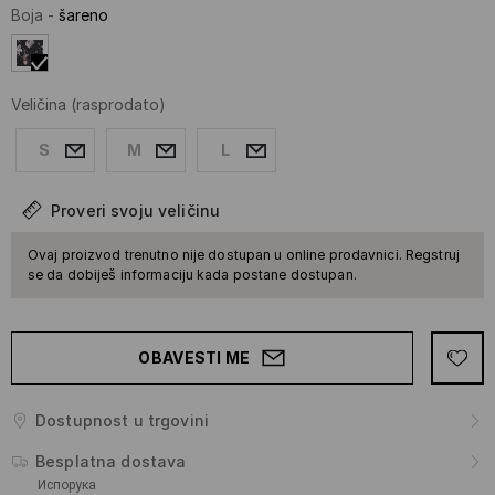
Boja
-
šareno
Veličina
(rasprodato)
S
M
L
Proveri svoju veličinu
Ovaj proizvod trenutno nije dostupan u online prodavnici. Regstruj
se da dobiješ informaciju kada postane dostupan.
OBAVESTI ME
Dostupnost u trgovini
Besplatna dostava
Испорука