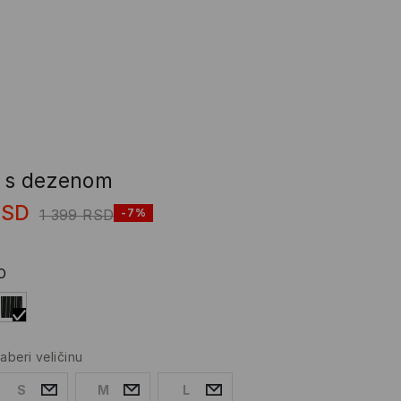
a s dezenom
RSD
1 399
RSD
-7%
O
zaberi veličinu
S
M
L