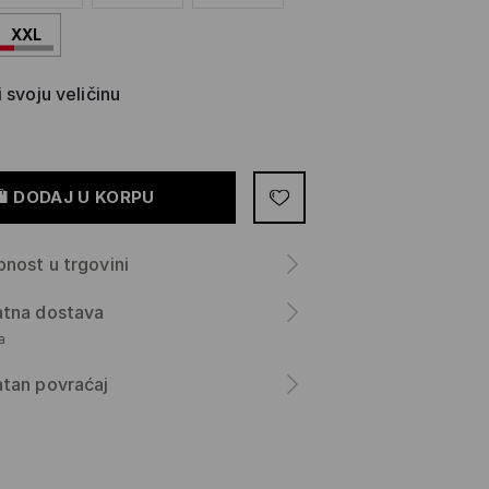
XXL
 svoju veličinu
DODAJ U KORPU
nost u trgovini
atna dostava
а
tan povraćaj