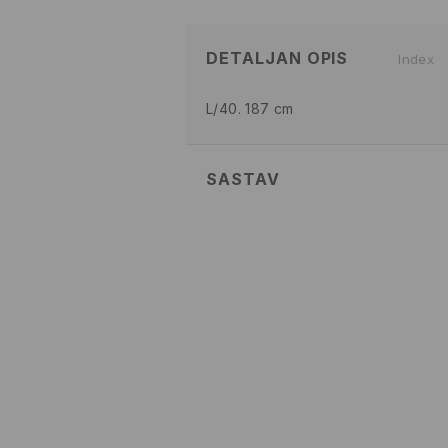
DETALJAN OPIS
Index
L/40. 187 cm
SASTAV
98% POLYESTER, 2% ELASTANE