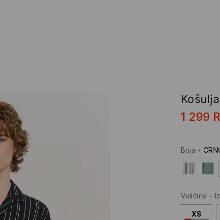
Košulj
1 299
Boja
-
CRN
Veličina
-
I
XS