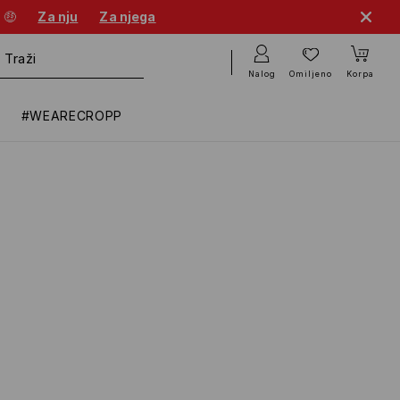
 🤑
Za nju
Za njega
Nalog
Omiljeno
Korpa
#WEARECROPP