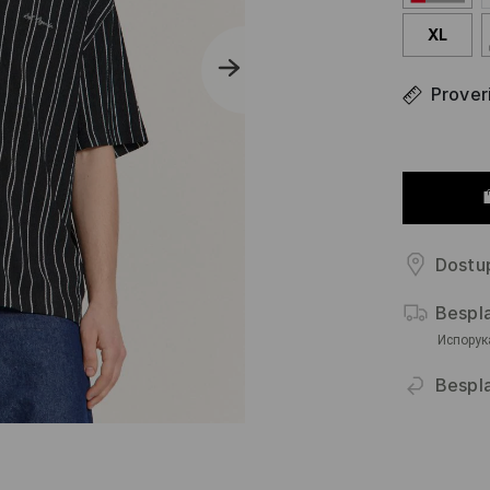
XL
Proveri
Dostup
Bespl
Испорук
Bespla