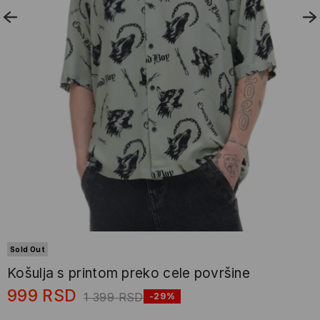
Sold Out
Košulja s printom preko cele površine
999
RSD
1 399
RSD
-29%