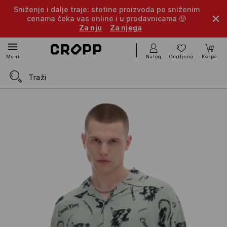
Sniženje i dalje traje: stotine proizvoda po sniženim
cenama čeka vas online i u prodavnicama 🤑
Za nju
Za njega
Nalog
Omiljeno
Korpa
Meni