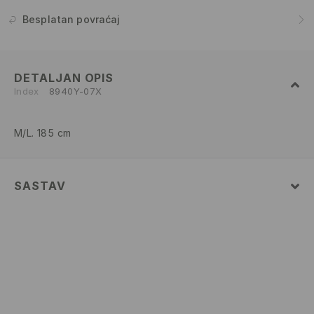
Besplatan povraćaj
DETALJAN OPIS
Index
8940Y-07X
M/L. 185 cm
SASTAV
Glavni
:
100% VISKOZA
PRATI U MAŠINI ZA PRANJE VEŠA NA
MAKSIMALNOJ TEMP. 30 ° C - NORMALAN
POSTUPAK