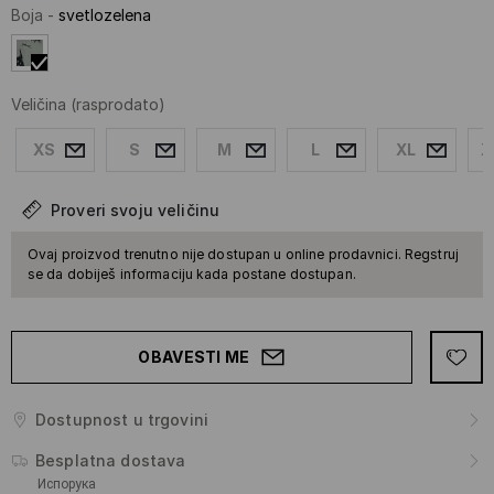
Boja
-
svetlozelena
Veličina
(rasprodato)
XS
S
M
L
XL
X
Proveri svoju veličinu
Ovaj proizvod trenutno nije dostupan u online prodavnici. Regstruj
se da dobiješ informaciju kada postane dostupan.
OBAVESTI ME
Dostupnost u trgovini
Besplatna dostava
Испорука