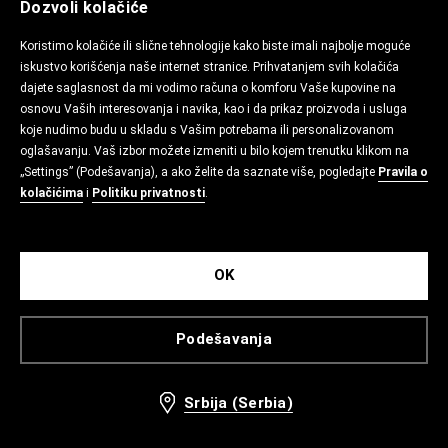
Dozvoli kolačiće
Koristimo kolačiće ili slične tehnologije kako biste imali najbolje moguće
iskustvo korišćenja naše internet stranice. Prihvatanjem svih kolačića
dajete saglasnost da mi vodimo računa o komforu Vaše kupovine na
osnovu Vaših interesovanja i navika, kao i da prikaz proizvoda i usluga
koje nudimo budu u skladu s Vašim potrebama ili personalizovanom
oglašavanju. Vaš izbor možete izmeniti u bilo kojem trenutku klikom na
„Settings” (Podešavanja), a ako želite da saznate više, pogledajte
Pravila o
kolačićima
i
Politiku privatnosti
.
OK
Podešavanja
Srbija (Serbia)