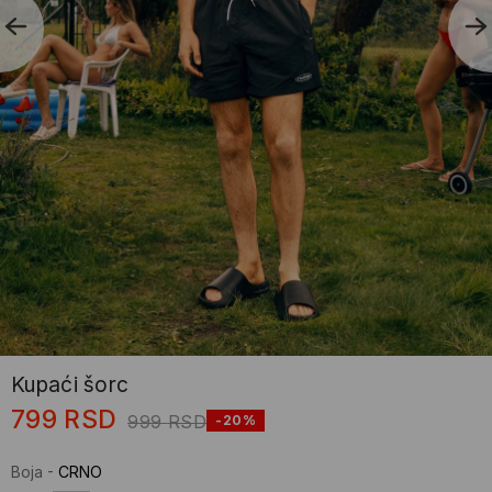
Kupaći šorc
799
RSD
999
RSD
-20%
Boja
-
CRNO