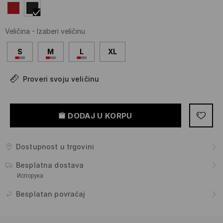
Veličina
-
Izaberi veličinu
S
M
L
XL
Proveri svoju veličinu
DODAJ U KORPU
Dostupnost u trgovini
Besplatna dostava
Испорука
Besplatan povraćaj