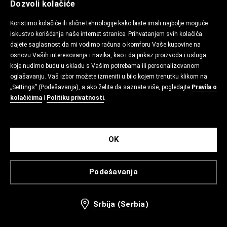
Dozvoli kolačiće
Koristimo kolačiće ili slične tehnologije kako biste imali najbolje moguće
iskustvo korišćenja naše internet stranice. Prihvatanjem svih kolačića
dajete saglasnost da mi vodimo računa o komforu Vaše kupovine na
osnovu Vaših interesovanja i navika, kao i da prikaz proizvoda i usluga
koje nudimo budu u skladu s Vašim potrebama ili personalizovanom
oglašavanju. Vaš izbor možete izmeniti u bilo kojem trenutku klikom na
„Settings” (Podešavanja), a ako želite da saznate više, pogledajte
Pravila o
kolačićima
i
Politiku privatnosti
.
OK
Podešavanja
Srbija (Serbia)