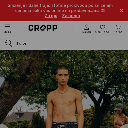
Sniženje i dalje traje: stotine proizvoda po sniženim
cenama čeka vas online i u prodavnicama 🤑
Za nju
Za njega
Nalog
Omiljeno
Korpa
Meni