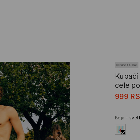
Niske zalihe
Kupaći
cele po
999
R
Boja
-
svet