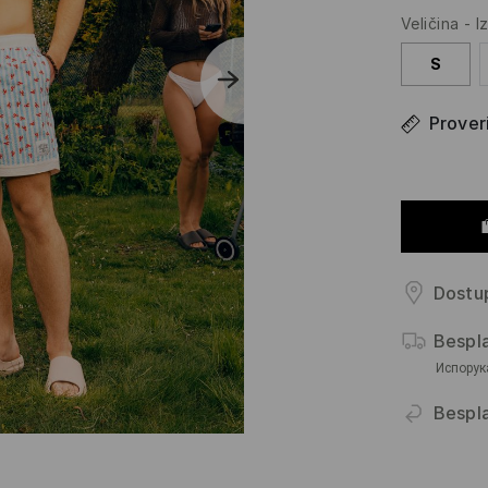
Veličina
-
I
S
Proveri
Dostup
Bespl
Испорук
Bespla