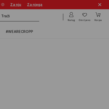
 🤑
Za nju
Za njega
Nalog
Omiljeno
Korpa
#WEARECROPP