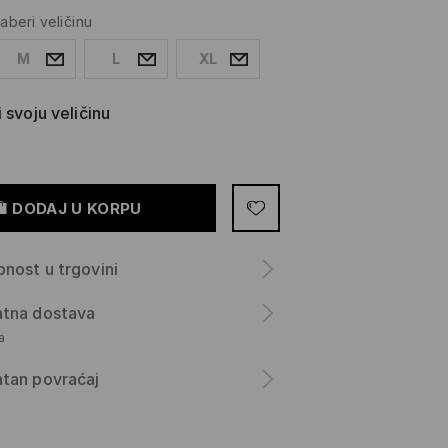
zaberi veličinu
M
L
XL
 svoju veličinu
DODAJ U KORPU
nost u trgovini
atna dostava
а
tan povraćaj