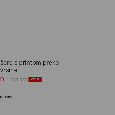
 šorc s printom preko
vršine
SD
1 299
RSD
-23%
lo plava