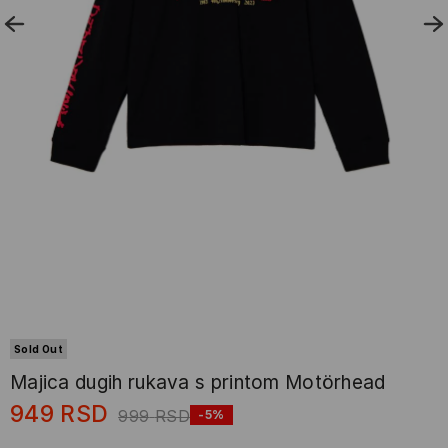
Sold Out
Majica dugih rukava s printom Motörhead
949
RSD
999
RSD
-5%