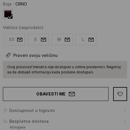
Boja
-
CRNO
Veličina
(rasprodato)
XS
S
M
L
Proveri svoju veličinu
Ovaj proizvod trenutno nije dostupan u online prodavnici. Regstruj
se da dobiješ informaciju kada postane dostupan.
OBAVESTI ME
Dostupnost u trgovini
Besplatna dostava
Испорука