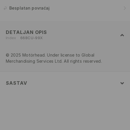
Besplatan povraćaj
DETALJAN OPIS
Index
668CU-99X
© 2025 Motörhead. Under license to Global
Merchandising Services Ltd. All rights reserved.
SASTAV
Glavni
:
100% PAMUK
PRATI U MAŠINI ZA PRANJE VEŠA NA
MAKSIMALNOJ TEMP. 30 ° C - VEOMA NEŽAN