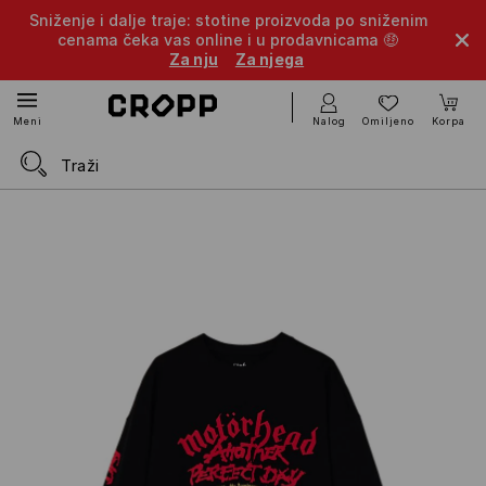
Sniženje i dalje traje: stotine proizvoda po sniženim
cenama čeka vas online i u prodavnicama 🤑
Za nju
Za njega
Nalog
Omiljeno
Korpa
Meni