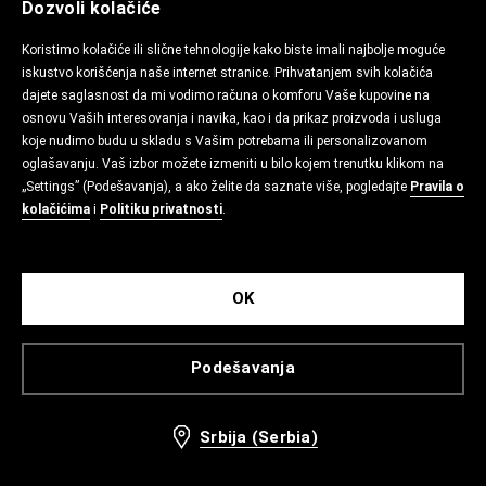
Dozvoli kolačiće
Koristimo kolačiće ili slične tehnologije kako biste imali najbolje moguće
iskustvo korišćenja naše internet stranice. Prihvatanjem svih kolačića
dajete saglasnost da mi vodimo računa o komforu Vaše kupovine na
osnovu Vaših interesovanja i navika, kao i da prikaz proizvoda i usluga
koje nudimo budu u skladu s Vašim potrebama ili personalizovanom
oglašavanju. Vaš izbor možete izmeniti u bilo kojem trenutku klikom na
„Settings” (Podešavanja), a ako želite da saznate više, pogledajte
Pravila o
kolačićima
i
Politiku privatnosti
.
OK
Podešavanja
Srbija (Serbia)