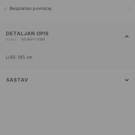
Besplatan povraćaj
DETALJAN OPIS
Index
454HY-09M
L/40. 185 cm
SASTAV
100% COTTON