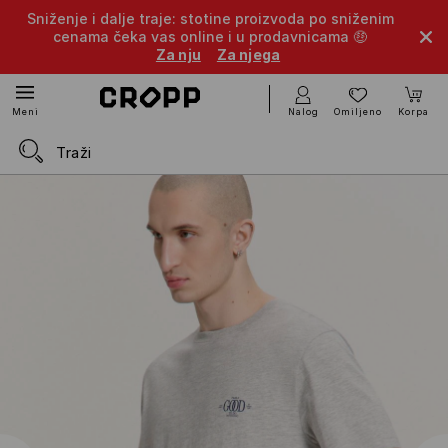
Sniženje i dalje traje: stotine proizvoda po sniženim
cenama čeka vas online i u prodavnicama 🤑
Za nju
Za njega
Nalog
Omiljeno
Korpa
Meni