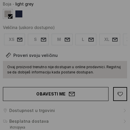
Boja
-
light grey
Veličina
(uskoro dostupno)
XS
S
M
L
XL
X
Proveri svoju veličinu
Ovaj proizvod trenutno nije dostupan u online prodavnici. Regstruj
se da dobiješ informaciju kada postane dostupan.
OBAVESTI ME
Dostupnost u trgovini
Besplatna dostava
Испорука