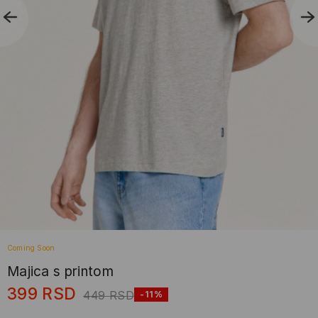
Coming Soon
Majica s printom
399
RSD
449
RSD
-11%