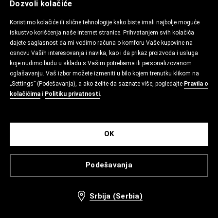
Dozvoli kolačiće
Koristimo kolačiće ili slične tehnologije kako biste imali najbolje moguće
iskustvo korišćenja naše internet stranice. Prihvatanjem svih kolačića
dajete saglasnost da mi vodimo računa o komforu Vaše kupovine na
osnovu Vaših interesovanja i navika, kao i da prikaz proizvoda i usluga
koje nudimo budu u skladu s Vašim potrebama ili personalizovanom
oglašavanju. Vaš izbor možete izmeniti u bilo kojem trenutku klikom na
„Settings” (Podešavanja), a ako želite da saznate više, pogledajte
Pravila o
kolačićima
i
Politiku privatnosti
.
OK
Podešavanja
Srbija (Serbia)