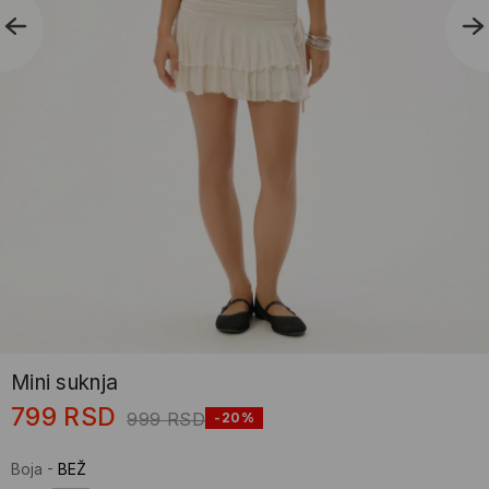
Mini suknja
799
RSD
999
RSD
-20%
Boja
-
BEŽ