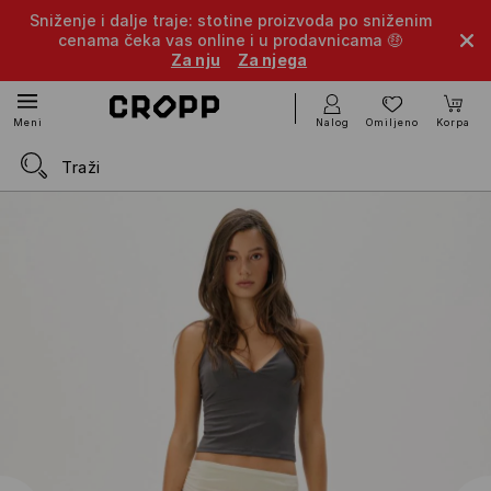
Sniženje i dalje traje: stotine proizvoda po sniženim
cenama čeka vas online i u prodavnicama 🤑
Za nju
Za njega
Nalog
Omiljeno
Korpa
Meni