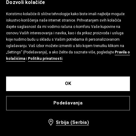
Dozvoli kolačiće
Koristimo kolačiće ili slične tehnologije kako biste imali najbolje moguće
iskustvo korišćenja naše internet stranice. Prihvatanjem svih kolačića
dajete saglasnost da mi vodimo računa o komforu Vaše kupovine na
osnovu Vaših interesovanja i navika, kao i da prikaz proizvoda i usluga
koje nudimo budu u skladu s Vašim potrebama ili personalizovanom
oglašavanju. Vaš izbor možete izmeniti u bilo kojem trenutku klikom na
„Settings” (Podešavanja), a ako želite da saznate više, pogledajte
Pravila o
kolačićima
i
Politiku privatnosti
.
OK
Podešavanja
Srbija (Serbia)