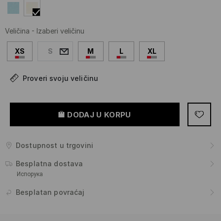
Veličina
-
Izaberi veličinu
XS
S
M
L
XL
Proveri svoju veličinu
DODAJ U KORPU
Dostupnost u trgovini
Besplatna dostava
Испорука
Besplatan povraćaj