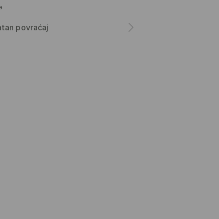
а
tan povraćaj