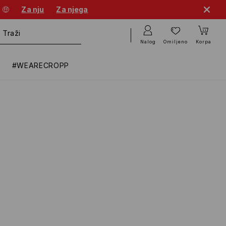
 🤑
Za nju
Za njega
Nalog
Omiljeno
Korpa
#WEARECROPP