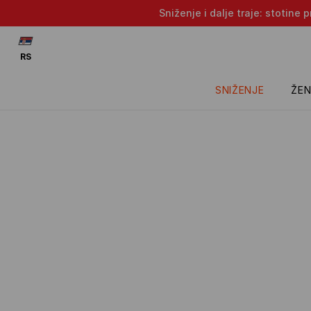
Sniženje i dalje traje: stotin
RS
SNIŽENJE
ŽEN