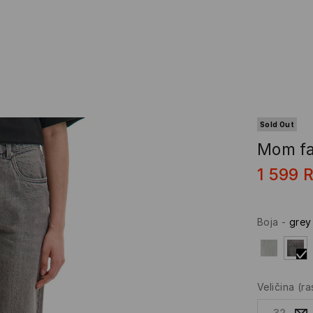
Sold Out
Mom f
1 599
Boja
-
grey
Veličina
(r
32