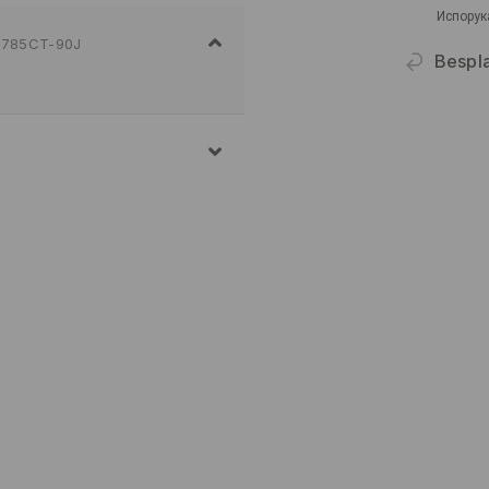
Испорук
785CT-90J
Bespla
E VEŠA NA MAKSIMALNOJ
TUPAK
JENO
ENJE VEŠA
PEGLANJA 110 STEPENI -