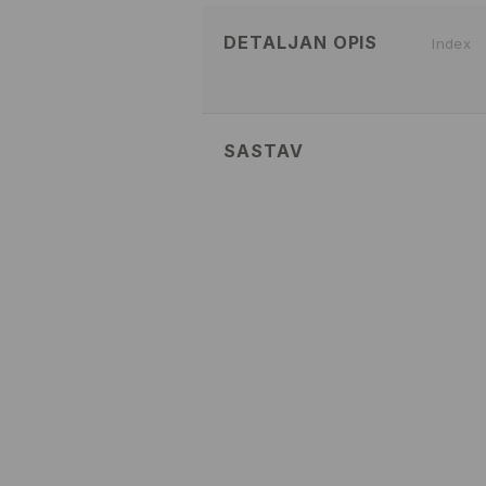
DETALJAN OPIS
Index
SASTAV
Glavni
:
100% PAMUK
PRATI U MAŠINI ZA PRANJ
TEMP. 30 ° C - NEŽAN POS
IZBELJIVANJE NIJE DOZVOL
NE SUŠITI U MAŠINI ZA SUŠ
MAKSIMALNA TEMPERATURA 
BEZ PARE