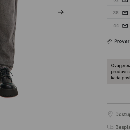
38
44
Proveri
Ovaj proi
prodavnic
kada pos
Dostup
Bespl