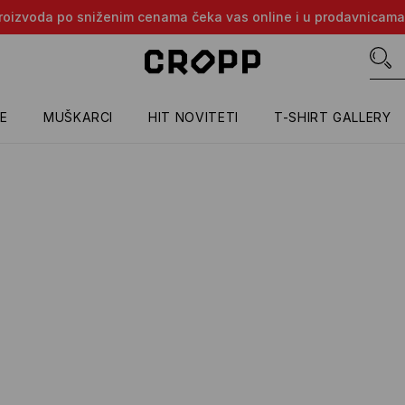
e proizvoda po sniženim cenama čeka vas online i u prodavnicama
E
MUŠKARCI
HIT NOVITETI
T-SHIRT GALLERY