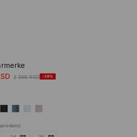
armerke
RSD
2 599
RSD
-38%
asprodato)
34
36