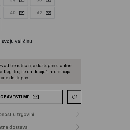
40
42
 svoju veličinu
zvod trenutno nije dostupan u online
i. Regstruj se da dobiješ informaciju
tane dostupan.
OBAVESTI ME
nost u trgovini
atna dostava