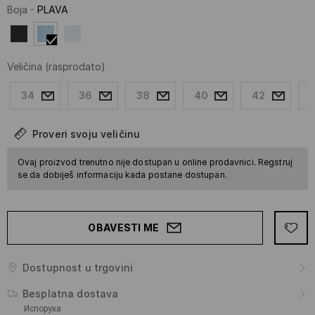
Boja
-
PLAVA
Veličina
(rasprodato)
34
36
38
40
42
Proveri svoju veličinu
Ovaj proizvod trenutno nije dostupan u online prodavnici. Regstruj
se da dobiješ informaciju kada postane dostupan.
OBAVESTI ME
Dostupnost u trgovini
Besplatna dostava
Испорука