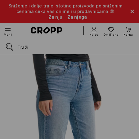
Sniženje i dalje traje: stotine proizvoda po sniženim
cenama čeka vas online i u prodavnicama 🤑
Za nju
Za njega
Nalog
Omiljeno
Korpa
Meni