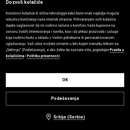
Dozvoli kolačiće
Koristimo kolačiće ili slične tehnologije kako biste imali najbolje moguće
iskustvo korišćenja naše internet stranice. Prihvatanjem svih kolačića
dajete saglasnost da mi vodimo računa o komforu Vaše kupovine na
osnovu Vaših interesovanja i navika, kao i da prikaz proizvoda i usluga
koje nudimo budu u skladu s Vašim potrebama ili personalizovanom
oglašavanju. Vaš izbor možete izmeniti u bilo kojem trenutku klikom na
„Settings” (Podešavanja), a ako želite da saznate više, pogledajte
Pravila o
kolačićima
i
Politiku privatnosti
.
OK
Podešavanja
Srbija (Serbia)