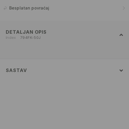
Besplatan povraćaj
DETALJAN OPIS
Index
794FK-50J
SASTAV
Glavni
:
100% PAMUK
PRATI U MAŠINI ZA PRANJE VEŠA NA
MAKSIMALNOJ TEMP. 30 ° C - NEŽAN POSTUPAK
IZBELJIVANJE NIJE DOZVOLJENO