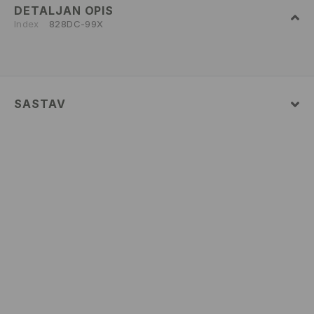
DETALJAN OPIS
Index
828DC-99X
SASTAV
Glavni
:
95% POLIKARBONAT, 5% BAKAR