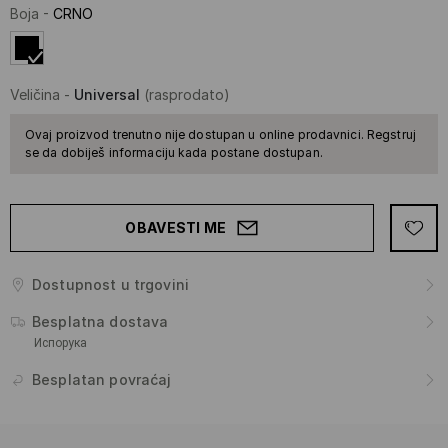
Boja
-
CRNO
Veličina
-
Universal
(rasprodato)
Ovaj proizvod trenutno nije dostupan u online prodavnici. Regstruj
se da dobiješ informaciju kada postane dostupan.
OBAVESTI ME
Dostupnost u trgovini
Besplatna dostava
Испорука
Besplatan povraćaj