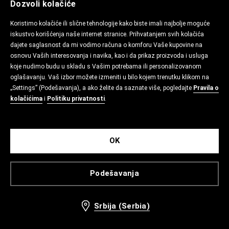
Dozvoli kolačiće
Koristimo kolačiće ili slične tehnologije kako biste imali najbolje moguće
iskustvo korišćenja naše internet stranice. Prihvatanjem svih kolačića
dajete saglasnost da mi vodimo računa o komforu Vaše kupovine na
osnovu Vaših interesovanja i navika, kao i da prikaz proizvoda i usluga
koje nudimo budu u skladu s Vašim potrebama ili personalizovanom
oglašavanju. Vaš izbor možete izmeniti u bilo kojem trenutku klikom na
„Settings” (Podešavanja), a ako želite da saznate više, pogledajte
Pravila o
kolačićima
i
Politiku privatnosti
.
OK
Podešavanja
Srbija (Serbia)