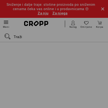
Sniženje i dalje traje: stotine proizvoda po sniženim
cenama čeka vas online i u prodavnicama 🤑
Za nju
Za njega
Nalog
Omiljeno
Korpa
Meni