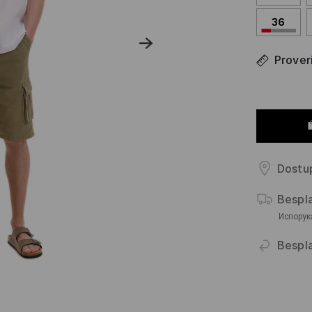
36
Proveri
Dostup
Bespl
Испорук
Bespla