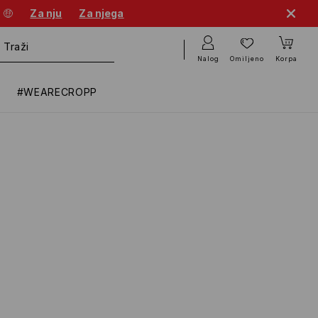
 🤑
Za nju
Za njega
Nalog
Omiljeno
Korpa
#WEARECROPP