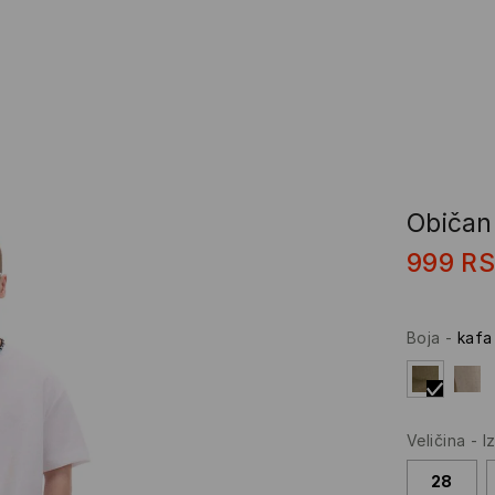
Običan
999
R
Boja
-
kafa
Veličina
-
I
28