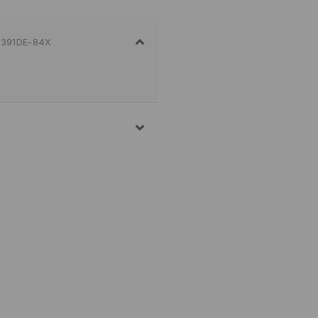
391DE-84X
E VEŠA NA MAKSIMALNOJ
 POSTUPAK
JENO
ENJE VEŠA
 PEGLANJA 150 STEPENI