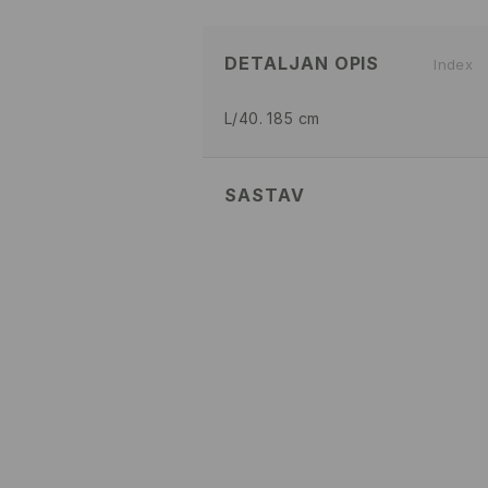
DETALJAN OPIS
Index
L/40. 185 cm
SASTAV
Glavni
:
100% PAMUK
PRATI U MAŠINI ZA PRANJ
TEMP. 30 ° C - NORMALAN
IZBELJIVANJE NIJE DOZVOL
NE SUŠITI U MAŠINI ZA SUŠ
MAKSIMALNA TEMPERATURA