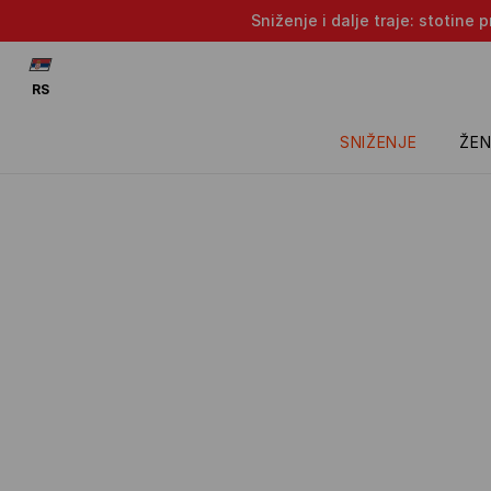
Sniženje i dalje traje: stotin
RS
SNIŽENJE
ŽEN