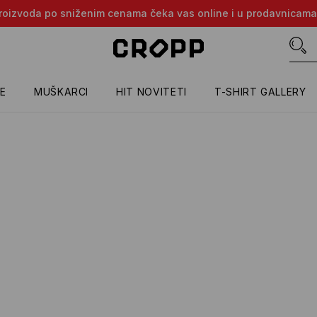
e proizvoda po sniženim cenama čeka vas online i u prodavnicama
E
MUŠKARCI
HIT NOVITETI
T-SHIRT GALLERY