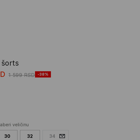
 šorts
SD
1 599
RSD
-38%
zaberi veličinu
30
32
34