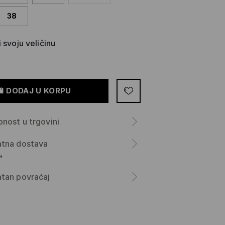
38
 svoju veličinu
DODAJ U KORPU
nost u trgovini
atna dostava
а
tan povraćaj