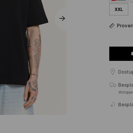
XXL
Proveri
Dostup
Bespl
Испорук
Bespla