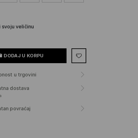
 svoju veličinu
DODAJ U KORPU
nost u trgovini
atna dostava
а
tan povraćaj