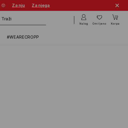
 🤑
Za nju
Za njega
Nalog
Omiljeno
Korpa
#WEARECROPP