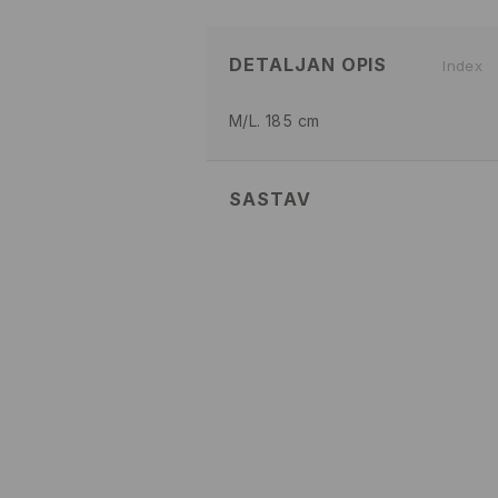
DETALJAN OPIS
Index
M/L. 185 cm
SASTAV
Glavni
:
100% PAMUK
PRATI U MAŠINI ZA PRANJ
TEMP. 30 ° C - NORMALAN
IZBELJIVANJE NIJE DOZVOL
NE SUŠITI U MAŠINI ZA SUŠ
MAKSIMALNA TEMPERATURA 