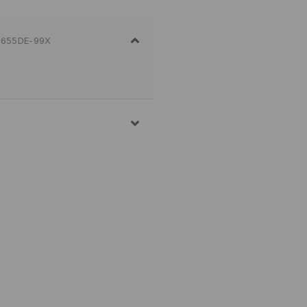
655DE-99X
E VEŠA NA MAKSIMALNOJ
 POSTUPAK
JENO
ENJE VEŠA
PEGLANJA 110 STEPENI -