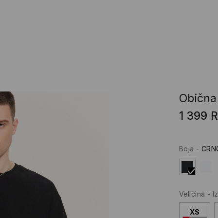
Obična
1 399
Boja
-
CRN
Veličina
-
I
XS