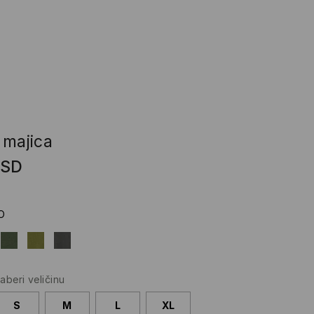
 majica
RSD
O
zaberi veličinu
S
M
L
XL