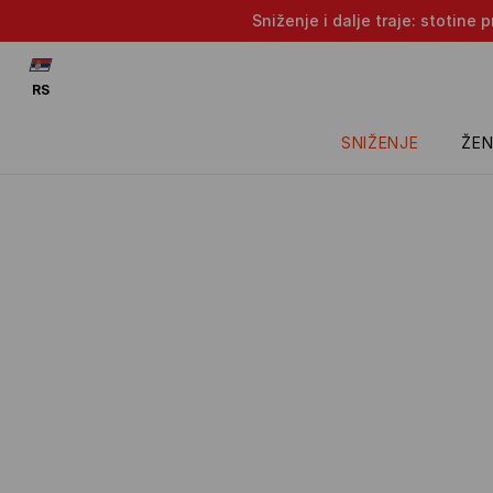
Sniženje i dalje traje: stotin
RS
SNIŽENJE
ŽEN