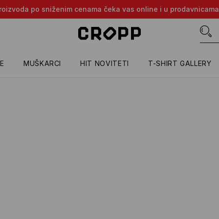
e proizvoda po sniženim cenama čeka vas online i u prodavnicama
E
MUŠKARCI
HIT NOVITETI
T-SHIRT GALLERY