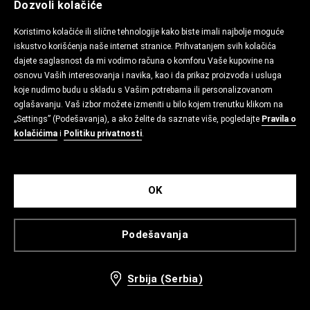
Dozvoli kolačiće
Koristimo kolačiće ili slične tehnologije kako biste imali najbolje moguće
iskustvo korišćenja naše internet stranice. Prihvatanjem svih kolačića
dajete saglasnost da mi vodimo računa o komforu Vaše kupovine na
osnovu Vaših interesovanja i navika, kao i da prikaz proizvoda i usluga
koje nudimo budu u skladu s Vašim potrebama ili personalizovanom
oglašavanju. Vaš izbor možete izmeniti u bilo kojem trenutku klikom na
„Settings” (Podešavanja), a ako želite da saznate više, pogledajte
Pravila o
kolačićima
i
Politiku privatnosti
.
OK
Podešavanja
Srbija (Serbia)