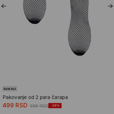
Sold Out
Pakovanje od 2 para čarapa
499
RSD
699
RSD
-29%