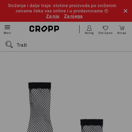
Sniženje i dalje traje: stotine proizvoda po sniženim
cenama čeka vas online i u prodavnicama 🤑
Za nju
Za njega
Nalog
Omiljeno
Korpa
Meni