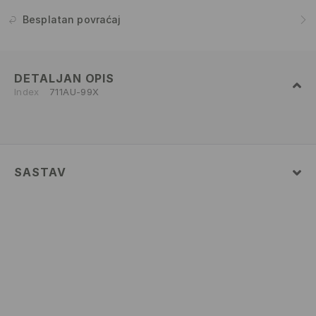
Besplatan povraćaj
DETALJAN OPIS
Index
711AU-99X
SASTAV
Glavni
:
95% POLIAMID, 5% ELASTAN
RUČNO PRANJE NA TEMPERATURI DO 40° C
IZBELJIVANJE NIJE DOZVOLJENO