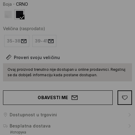
Boja
-
CRNO
Veličina
(rasprodato)
35-38
39-41
Proveri svoju veličinu
Ovaj proizvod trenutno nije dostupan u online prodavnici. Regstruj
se da dobiješ informaciju kada postane dostupan.
OBAVESTI ME
Dostupnost u trgovini
Besplatna dostava
Испорука