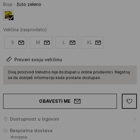
Boja
-
žuto zeleno
Veličina
(rasprodato)
S
M
L
XL
Proveri svoju veličinu
Ovaj proizvod trenutno nije dostupan u online prodavnici. Regstruj
se da dobiješ informaciju kada postane dostupan.
OBAVESTI ME
Dostupnost u trgovini
Besplatna dostava
Испорука