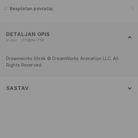
Besplatan povraćaj
DETALJAN OPIS
Index
770DH-71X
Dreamworks Shrek © DreamWorks Animation LLC. All
Rights Reserved.
SASTAV
Glavni
:
95% PAMUK, 5% ELASTAN
PRATI U MAŠINI ZA PRANJE VEŠA NA
MAKSIMALNOJ TEMP. 30 ° C - NORMALAN