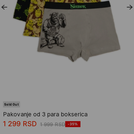
Sold Out
Pakovanje od 3 para bokserica
1 299
RSD
1 999
RSD
-35%