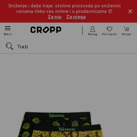
Sniženje i dalje traje: stotine proizvoda po sniženim
cenama čeka vas online i u prodavnicama 🤑
Za nju
Za njega
Nalog
Omiljeno
Korpa
Meni