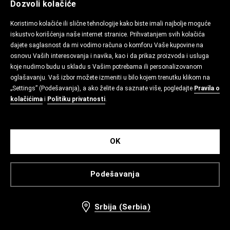
Dozvoli kolačiće
Koristimo kolačiće ili slične tehnologije kako biste imali najbolje moguće
iskustvo korišćenja naše internet stranice. Prihvatanjem svih kolačića
dajete saglasnost da mi vodimo računa o komforu Vaše kupovine na
osnovu Vaših interesovanja i navika, kao i da prikaz proizvoda i usluga
koje nudimo budu u skladu s Vašim potrebama ili personalizovanom
oglašavanju. Vaš izbor možete izmeniti u bilo kojem trenutku klikom na
„Settings” (Podešavanja), a ako želite da saznate više, pogledajte
Pravila o
kolačićima
i
Politiku privatnosti
.
OK
Podešavanja
Srbija (Serbia)