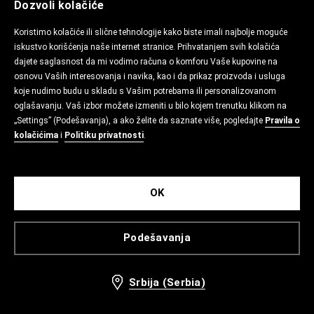
Dozvoli kolačiće
Koristimo kolačiće ili slične tehnologije kako biste imali najbolje moguće
iskustvo korišćenja naše internet stranice. Prihvatanjem svih kolačića
dajete saglasnost da mi vodimo računa o komforu Vaše kupovine na
osnovu Vaših interesovanja i navika, kao i da prikaz proizvoda i usluga
koje nudimo budu u skladu s Vašim potrebama ili personalizovanom
oglašavanju. Vaš izbor možete izmeniti u bilo kojem trenutku klikom na
„Settings” (Podešavanja), a ako želite da saznate više, pogledajte
Pravila o
kolačićima
i
Politiku privatnosti
.
OK
Podešavanja
Srbija (Serbia)