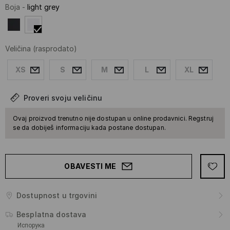
Boja
-
light grey
Veličina
(rasprodato)
XS
S
M
L
XL
Proveri svoju veličinu
Ovaj proizvod trenutno nije dostupan u online prodavnici. Regstruj
se da dobiješ informaciju kada postane dostupan.
OBAVESTI ME
Dostupnost u trgovini
Besplatna dostava
Испорука