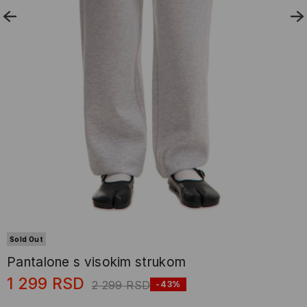
Sold Out
Pantalone s visokim strukom
1 299
RSD
2 299
RSD
-43%