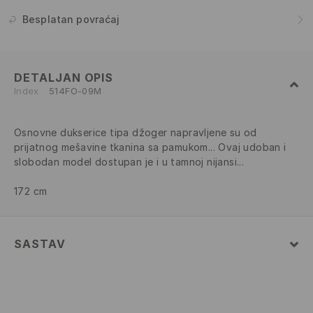
Besplatan povraćaj
DETALJAN OPIS
Index
514FO-09M
Osnovne dukserice tipa džoger napravljene su od
prijatnog mešavine tkanina sa pamukom... Ovaj udoban i
slobodan model dostupan je i u tamnoj nijansi...
172 cm
SASTAV
Glavni
:
60% PAMUK, 40% POLIESTER