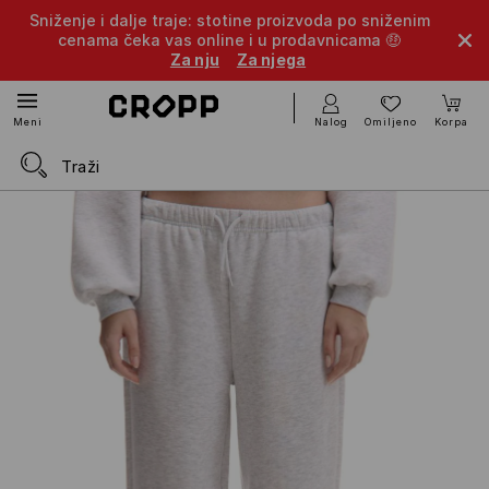
Sniženje i dalje traje: stotine proizvoda po sniženim
cenama čeka vas online i u prodavnicama 🤑
Za nju
Za njega
Nalog
Omiljeno
Korpa
Meni