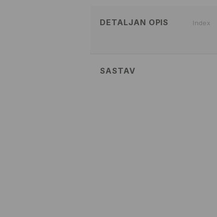
DETALJAN OPIS
Index
SASTAV
Glavni
:
100% PAMUK
PRATI U MAŠINI ZA PRANJ
TEMP. 30 ° C - VEOMA NE
IZBELJIVANJE NIJE DOZVOL
NE SUŠITI U MAŠINI ZA SUŠ
MAKSIMALNA TEMPERATURA 
BEZ PARE