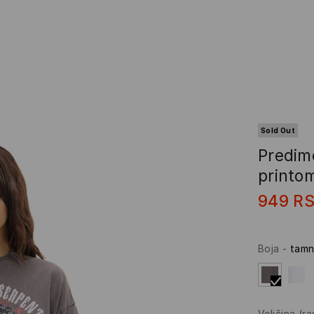
Sold Out
Predim
printo
949
R
Boja
-
tamn
Veličina
(r