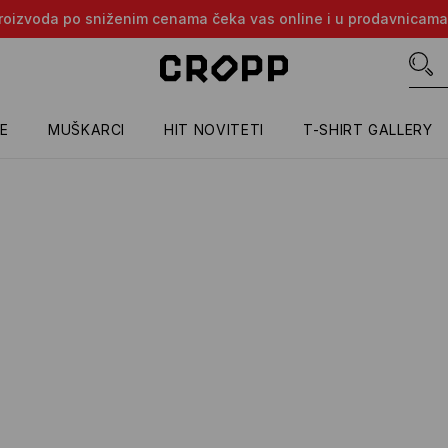
e proizvoda po sniženim cenama čeka vas online i u prodavnicama
E
MUŠKARCI
HIT NOVITETI
T-SHIRT GALLERY