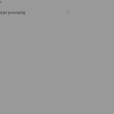
а
tan povraćaj