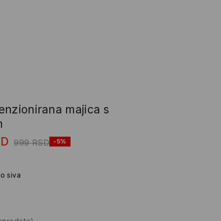
enzionirana majica s
m
SD
999
RSD
-5%
o siva
asprodato)