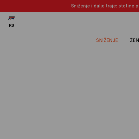
Sniženje i dalje traje: stotin
RS
SNIŽENJE
ŽEN