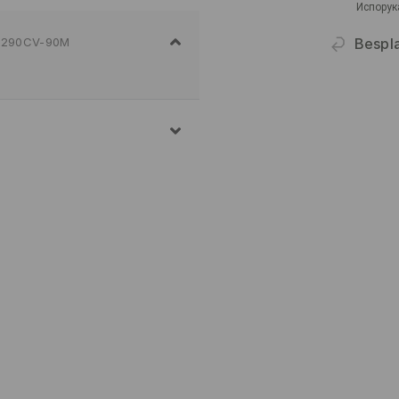
Испорук
Bespla
290CV-90M
E VEŠA NA MAKSIMALNOJ
ŽAN POSTUPAK
JENO
ENJE VEŠA
PEGLANJA 110 STEPENI -