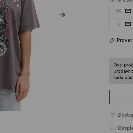
XS
L
Proveri
Ovaj proi
prodavnic
kada pos
Dostup
Bespl