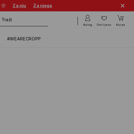
 🤑
Za nju
Za njega
Nalog
Omiljeno
Korpa
#WEARECROPP