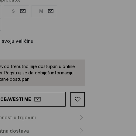
S
M
 svoju veličinu
zvod trenutno nije dostupan u online
i. Regstruj se da dobiješ informaciju
tane dostupan.
OBAVESTI ME
nost u trgovini
atna dostava