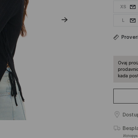
XS
L
Proveri
Ovaj proi
prodavnic
kada pos
Dostup
Bespl
Испорук