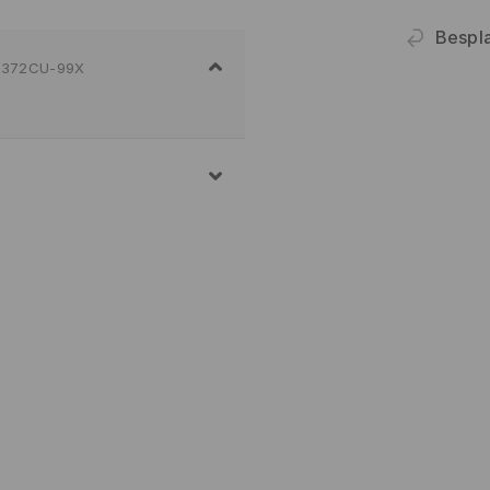
Bespla
372CU-99X
MID
E VEŠA NA MAKSIMALNOJ
TUPAK
JENO
ENJE VEŠA
PEGLANJA 110 STEPENI -