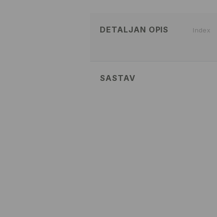
DETALJAN OPIS
Index
SASTAV
Glavni
:
70% VISKOZA, 30% POLIA
PRATI U MAŠINI ZA PRANJ
TEMP. 30 ° C - NEŽAN POS
IZBELJIVANJE NIJE DOZVOL
NE SUŠITI U MAŠINI ZA SUŠ
MAKSIMALNA TEMPERATURA 
BEZ PARE