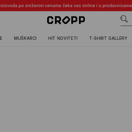
e proizvoda po sniženim cenama čeka vas online i u prodavnicama
E
MUŠKARCI
HIT NOVITETI
T-SHIRT GALLERY