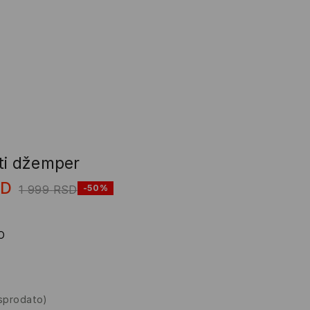
ti džemper
SD
1 999
RSD
-50%
O
asprodato)