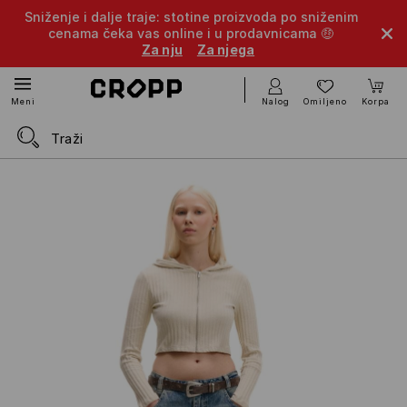
Sniženje i dalje traje: stotine proizvoda po sniženim
cenama čeka vas online i u prodavnicama 🤑
Za nju
Za njega
Nalog
Omiljeno
Korpa
Meni