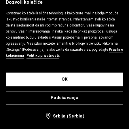
Dozvoli kolačiće
Koristimo kolačiće ili slične tehnologije kako biste imali najbolje moguće
iskustvo korišćenja naše internet stranice. Prihvatanjem svih kolačića
dajete saglasnost da mi vodimo računa o komforu Vaše kupovine na
osnovu Vaših interesovanja i navika, kao i da prikaz proizvoda i usluga
koje nudimo budu u skladu s Vašim potrebama ili personalizovanom
oglašavanju. Vaš izbor možete izmeniti u bilo kojem trenutku klikom na
„Settings” (Podešavanja), a ako želite da saznate više, pogledajte
Pravila o
kolačićima
i
Politiku privatnosti
.
OK
Podešavanja
Srbija (Serbia)