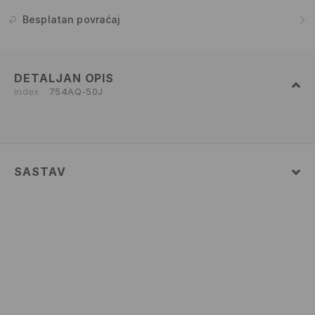
Besplatan povraćaj
DETALJAN OPIS
Index
754AQ-50J
SASTAV
Glavni
:
100% PAMUK
PRATI U MAŠINI ZA PRANJE VEŠA NA
MAKSIMALNOJ TEMP. 30 ° C - NEŽAN POSTUPAK
IZBELJIVANJE NIJE DOZVOLJENO