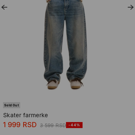
Sold Out
Skater farmerke
1 999
RSD
3 599
RSD
-44%