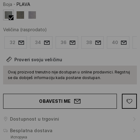
Boja
-
PLAVA
Veličina
(rasprodato)
32
34
36
38
40
Proveri svoju veličinu
Ovaj proizvod trenutno nije dostupan u online prodavnici. Regstruj
se da dobiješ informaciju kada postane dostupan.
OBAVESTI ME
Dostupnost u trgovini
Besplatna dostava
Испорука