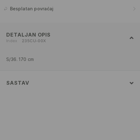
Besplatan povraćaj
DETALJAN OPIS
Index
235CU-00X
S/36. 170 cm
SASTAV
95% POLYAMIDE, 5% ELASTANE