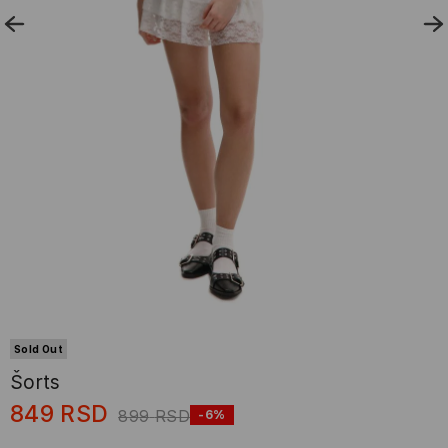
Sold Out
Šorts
849
RSD
899
RSD
-6%