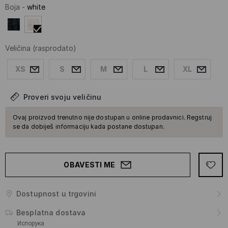
Boja
-
white
Veličina
(rasprodato)
XS
S
M
L
XL
Proveri svoju veličinu
Ovaj proizvod trenutno nije dostupan u online prodavnici. Regstruj
se da dobiješ informaciju kada postane dostupan.
OBAVESTI ME
Dostupnost u trgovini
Besplatna dostava
Испорука