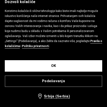
Dozvoli kolačiće
Koristimo kolačiće ili slične tehnologije kako biste imali najbolje moguće
iskustvo korišćenja naše internet stranice. Prihvatanjem svih kolačića
dajete saglasnost da mi vodimo računa o komforu Vaše kupovine na
osnovu Vaših interesovanja i navika, kao i da prikaz proizvoda i usluga
koje nudimo budu u skladu s Vašim potrebama ili personalizovanom
oglašavanju. Vaš izbor možete izmeniti u bilo kojem trenutku klikom na
„Settings” (Podešavanja), a ako želite da saznate više, pogledajte
Pravila o
kolačićima
i
Politiku privatnosti
.
OK
Podešavanja
Srbija (Serbia)