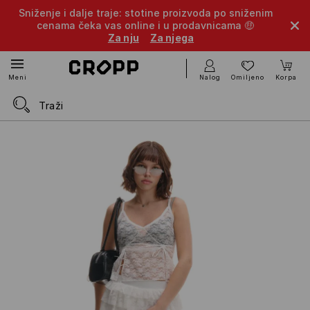
Sniženje i dalje traje: stotine proizvoda po sniženim
cenama čeka vas online i u prodavnicama 🤑
Za nju
Za njega
Nalog
Omiljeno
Korpa
Meni