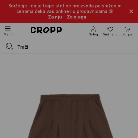
Sniženje i dalje traje: stotine proizvoda po sniženim
cenama čeka vas online i u prodavnicama 🤑
Za nju
Za njega
Nalog
Omiljeno
Korpa
Meni