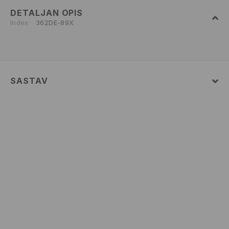
DETALJAN OPIS
Index
362DE-89X
SASTAV
75% POLYESTER, 20% VISCOSE, 5% ELASTANE