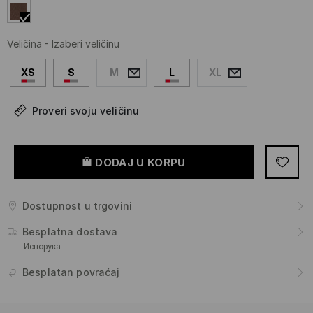
Veličina
-
Izaberi veličinu
XS
S
M
L
XL
Proveri svoju veličinu
DODAJ U KORPU
Dostupnost u trgovini
Besplatna dostava
Испорука
Besplatan povraćaj