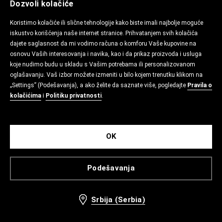
Dozvoli kolačiće
Koristimo kolačiće ili slične tehnologije kako biste imali najbolje moguće
iskustvo korišćenja naše internet stranice. Prihvatanjem svih kolačića
dajete saglasnost da mi vodimo računa o komforu Vaše kupovine na
osnovu Vaših interesovanja i navika, kao i da prikaz proizvoda i usluga
koje nudimo budu u skladu s Vašim potrebama ili personalizovanom
oglašavanju. Vaš izbor možete izmeniti u bilo kojem trenutku klikom na
„Settings” (Podešavanja), a ako želite da saznate više, pogledajte
Pravila o
kolačićima
i
Politiku privatnosti
.
OK
Podešavanja
Srbija (Serbia)