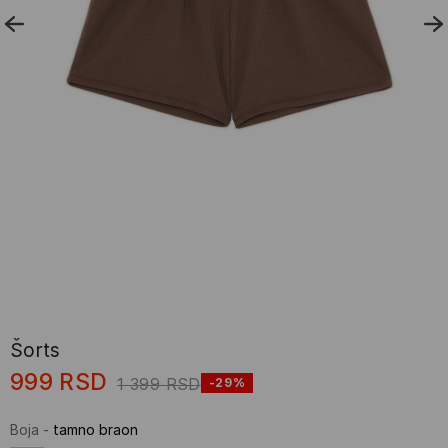
Šorts
999
RSD
1 399
RSD
-29%
Boja
-
tamno braon