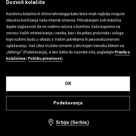
Dozvoli kolačiće
Koristimo kolačiće ili slične tehnologije kako biste imali najbolje moguće
iskustvo korišćenja naše internet stranice. Prihvatanjem svih kolačića
dajete saglasnost da mi vodimo računa o komforu Vaše kupovine na
osnovu Vaših interesovanja i navika, kao i da prikaz proizvoda i usluga
koje nudimo budu u skladu s Vašim potrebama ili personalizovanom
oglašavanju. Vaš izbor možete izmeniti u bilo kojem trenutku klikom na
„Settings” (Podešavanja), a ako želite da saznate više, pogledajte
Pravila o
kolačićima
i
Politiku privatnosti
.
OK
Podešavanja
Srbija (Serbia)