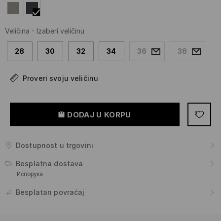
Veličina
-
Izaberi veličinu
28
30
32
34
36
38
Proveri svoju veličinu
DODAJ U KORPU
Dostupnost u trgovini
Besplatna dostava
Испорука
Besplatan povraćaj