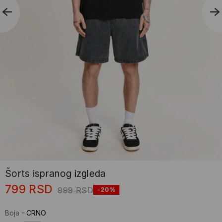
Šorts ispranog izgleda
799
RSD
999
RSD
-20%
Boja
-
CRNO