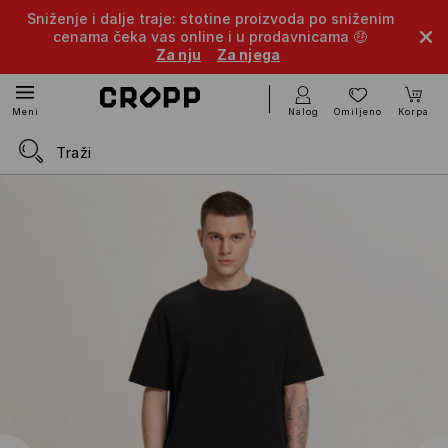
Sniženje i dalje traje: stotine proizvoda po sniženim
cenama čeka vas online i u prodavnicama 🤑
Za nju
Za njega
Nalog
Omiljeno
Korpa
Meni