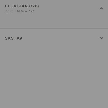
DETALJAN OPIS
Index
585JX-57X
SASTAV
100% POLYESTER