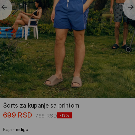
Šorts za kupanje sa printom
699
RSD
799
RSD
-13%
Boja
-
indigo