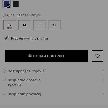
Veličina
-
Izaberi veličinu
S
M
L
XL
Proveri svoju veličinu
DODAJ U KORPU
Dostupnost u trgovini
Besplatna dostava
Испорука
Besplatan povraćaj