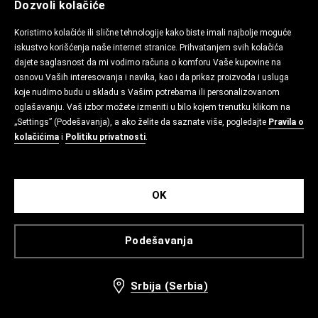
Dozvoli kolačiće
Koristimo kolačiće ili slične tehnologije kako biste imali najbolje moguće
iskustvo korišćenja naše internet stranice. Prihvatanjem svih kolačića
dajete saglasnost da mi vodimo računa o komforu Vaše kupovine na
osnovu Vaših interesovanja i navika, kao i da prikaz proizvoda i usluga
koje nudimo budu u skladu s Vašim potrebama ili personalizovanom
oglašavanju. Vaš izbor možete izmeniti u bilo kojem trenutku klikom na
„Settings” (Podešavanja), a ako želite da saznate više, pogledajte
Pravila o
kolačićima
i
Politiku privatnosti
.
OK
Podešavanja
Srbija (Serbia)