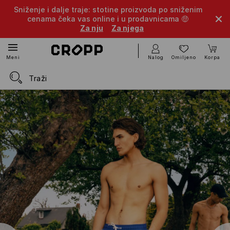
Sniženje i dalje traje: stotine proizvoda po sniženim
cenama čeka vas online i u prodavnicama 🤑
Za nju
Za njega
Nalog
Omiljeno
Korpa
Meni