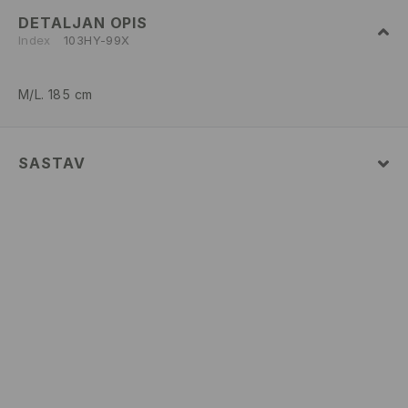
DETALJAN OPIS
Index
103HY-99X
M/L. 185 cm
SASTAV
52% COTTON, 48% POLYESTER