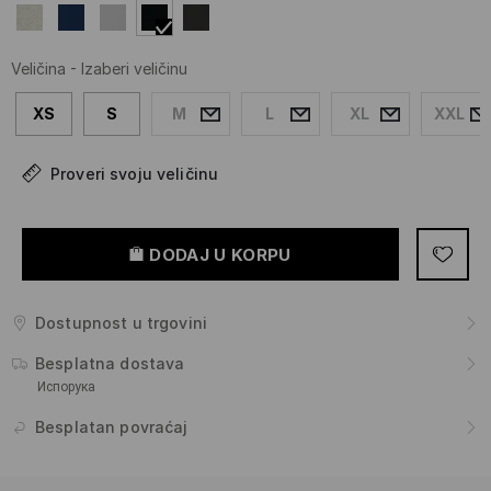
Veličina
-
Izaberi veličinu
XS
S
M
L
XL
XXL
Proveri svoju veličinu
DODAJ U KORPU
Dostupnost u trgovini
Besplatna dostava
Испорука
Besplatan povraćaj