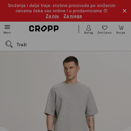
Sniženje i dalje traje: stotine proizvoda po sniženim
cenama čeka vas online i u prodavnicama 🤑
Za nju
Za njega
Nalog
Omiljeno
Korpa
Meni