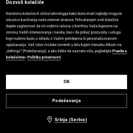
Dozvoli kolačiće
Koristimo kolačiće ili slične tehnologije kako biste imali najbolje moguće
iskustvo korišćenja naše internet stranice. Prihvatanjem svih kolačića
dajete saglasnost da mi vodimo računa o komforu Vaše kupovine na
osnovu Vaših interesovanja i navika, kao i da prikaz proizvoda i usluga
koje nudimo budu u skladu s Vašim potrebama ili personalizovanom
oglašavanju. Vaš izbor možete izmeniti u bilo kojem trenutku klikom na
„Settings” (Podešavanja), a ako želite da saznate više, pogledajte
Pravila o
kolačićima
i
Politiku privatnosti
.
OK
Podešavanja
Srbija (Serbia)