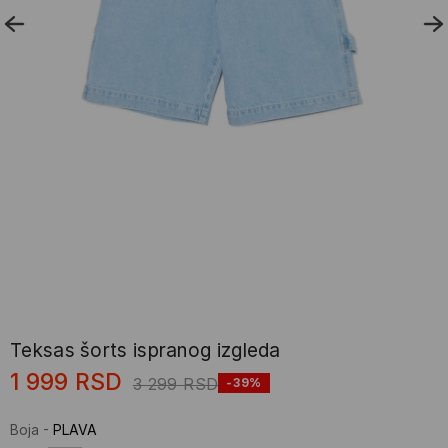
Teksas šorts ispranog izgleda
1 999
RSD
3 299
RSD
-39%
Boja
-
PLAVA