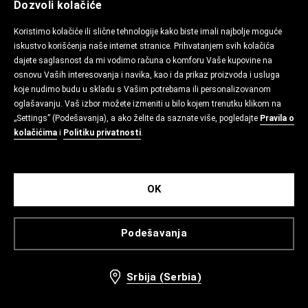
Dozvoli kolačiće
Koristimo kolačiće ili slične tehnologije kako biste imali najbolje moguće
iskustvo korišćenja naše internet stranice. Prihvatanjem svih kolačića
dajete saglasnost da mi vodimo računa o komforu Vaše kupovine na
osnovu Vaših interesovanja i navika, kao i da prikaz proizvoda i usluga
koje nudimo budu u skladu s Vašim potrebama ili personalizovanom
oglašavanju. Vaš izbor možete izmeniti u bilo kojem trenutku klikom na
„Settings” (Podešavanja), a ako želite da saznate više, pogledajte
Pravila o
kolačićima
i
Politiku privatnosti
.
OK
Podešavanja
Srbija (Serbia)