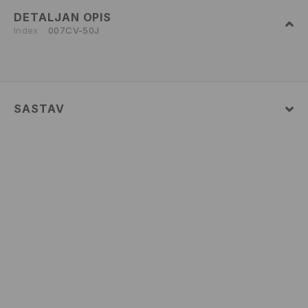
DETALJAN OPIS
Index
007CV-50J
SASTAV
100% COTTON