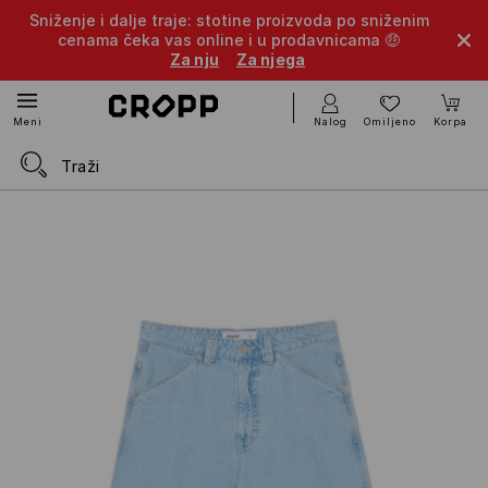
Sniženje i dalje traje: stotine proizvoda po sniženim
cenama čeka vas online i u prodavnicama 🤑
Za nju
Za njega
Nalog
Omiljeno
Korpa
Meni