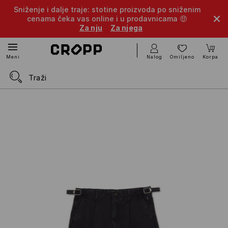
Sniženje i dalje traje: stotine proizvoda po sniženim
cenama čeka vas online i u prodavnicama 🤑
Za nju
Za njega
Nalog
Omiljeno
Korpa
Meni