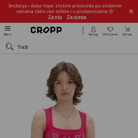
Sniženje i dalje traje: stotine proizvoda po sniženim
cenama čeka vas online i u prodavnicama 🤑
Za nju
Za njega
Nalog
Omiljeno
Korpa
Meni