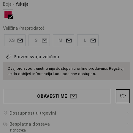
Boja
-
fuksija
Veličina
(rasprodato)
XS
S
M
L
Proveri svoju veličinu
Ovaj proizvod trenutno nije dostupan u online prodavnici. Regstruj
se da dobiješ informaciju kada postane dostupan.
OBAVESTI ME
Dostupnost u trgovini
Besplatna dostava
Испорука