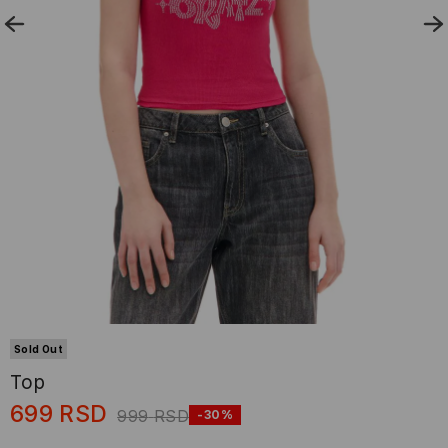
Sold Out
Top
699
RSD
999
RSD
-30%