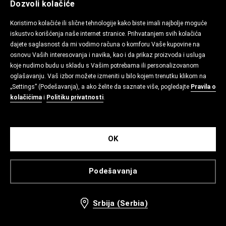
Dozvoli kolačiće
Koristimo kolačiće ili slične tehnologije kako biste imali najbolje moguće
iskustvo korišćenja naše internet stranice. Prihvatanjem svih kolačića
dajete saglasnost da mi vodimo računa o komforu Vaše kupovine na
osnovu Vaših interesovanja i navika, kao i da prikaz proizvoda i usluga
koje nudimo budu u skladu s Vašim potrebama ili personalizovanom
oglašavanju. Vaš izbor možete izmeniti u bilo kojem trenutku klikom na
„Settings” (Podešavanja), a ako želite da saznate više, pogledajte
Pravila o
kolačićima
i
Politiku privatnosti
.
OK
Podešavanja
Srbija (Serbia)