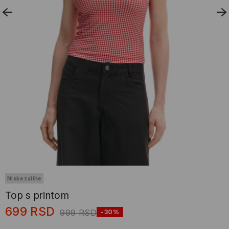
Niske zalihe
Top s printom
699
RSD
999
RSD
-30%