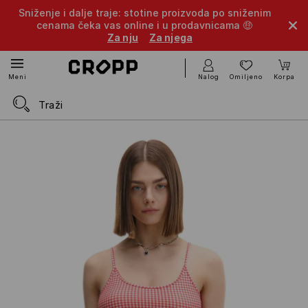
Sniženje i dalje traje: stotine proizvoda po sniženim
cenama čeka vas online i u prodavnicama 🤑
Za nju
Za njega
Nalog
Omiljeno
Korpa
Meni