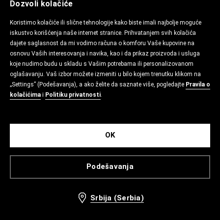
Dozvoli kolačiće
Koristimo kolačiće ili slične tehnologije kako biste imali najbolje moguće
iskustvo korišćenja naše internet stranice. Prihvatanjem svih kolačića
dajete saglasnost da mi vodimo računa o komforu Vaše kupovine na
osnovu Vaših interesovanja i navika, kao i da prikaz proizvoda i usluga
koje nudimo budu u skladu s Vašim potrebama ili personalizovanom
oglašavanju. Vaš izbor možete izmeniti u bilo kojem trenutku klikom na
„Settings” (Podešavanja), a ako želite da saznate više, pogledajte
Pravila o
kolačićima
i
Politiku privatnosti
.
OK
Podešavanja
Srbija (Serbia)