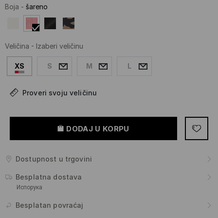
Boja
-
šareno
Veličina
-
Izaberi veličinu
XS
S
M
L
Proveri svoju veličinu
DODAJ U KORPU
Dostupnost u trgovini
Besplatna dostava
Испорука
Besplatan povraćaj