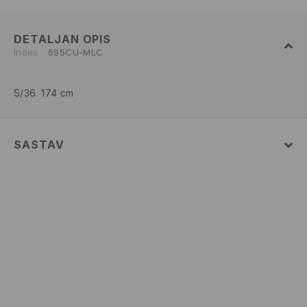
DETALJAN OPIS
Index
695CU-MLC
S/36. 174 cm
SASTAV
Glavni
:
95% POLIESTER, 5% ELASTAN
PRATI U MAŠINI ZA PRANJE VEŠA NA
MAKSIMALNOJ TEMP. 30 ° C - VEOMA NEŽAN
POSTUPAK
IZBELJIVANJE NIJE DOZVOLJENO