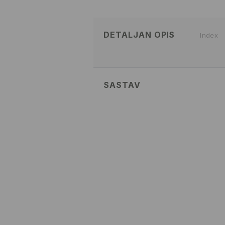
DETALJAN OPIS
Index
SASTAV
Glavni
:
100% POLIURETAN
PRANJE NIJE DOZVOLJENO
IZBELJIVANJE NIJE DOZVOL
NE SUŠITI U MAŠINI ZA SUŠ
NE PEGLATI
HEMISKO ČIŠĆENJE NIJE D