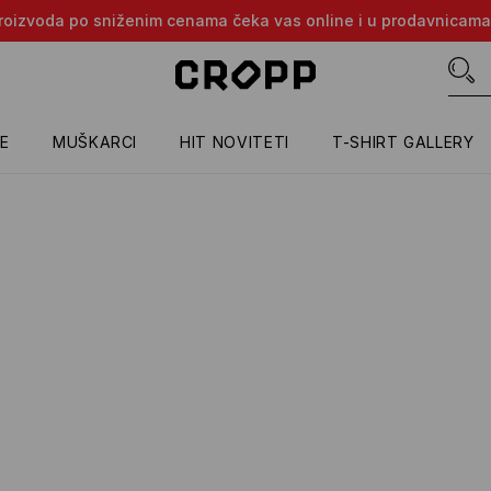
e proizvoda po sniženim cenama čeka vas online i u prodavnicama
E
MUŠKARCI
HIT NOVITETI
T-SHIRT GALLERY