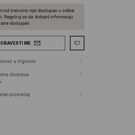
zvod trenutno nije dostupan u online
i. Regstruj se da dobiješ informaciju
tane dostupan.
OBAVESTI ME
nost u trgovini
atna dostava
а
tan povraćaj