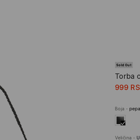
Sold Out
Torba 
999
R
Boja
-
pepa
Veličina
-
U