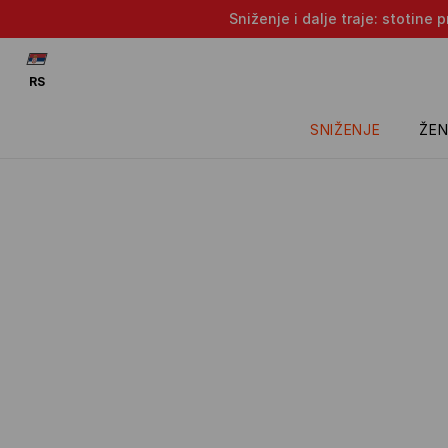
Sniženje i dalje traje: stotin
RS
SNIŽENJE
ŽEN