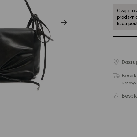
Ovaj proi
prodavnic
kada pos
Dostup
Bespl
Испорук
Bespla