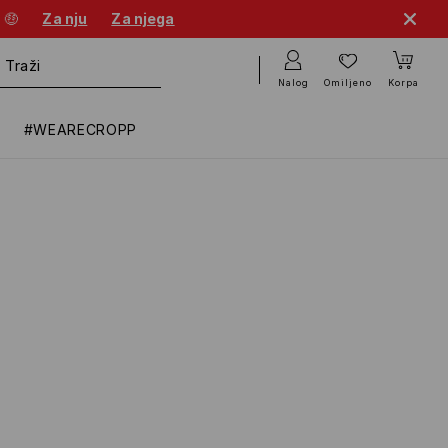
 🤑
Za nju
Za njega
Nalog
Omiljeno
Korpa
#WEARECROPP