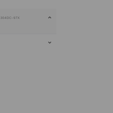
304DC-97X
JENO
ENJE VEŠA
OZVOLJENO