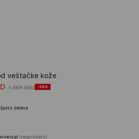
od veštačke kože
SD
1 599
RSD
-38%
ljasto zelena
niversal
(rasprodato)