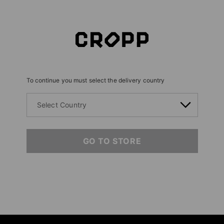
To continue you must select the delivery country
Select Country
GO TO STORE