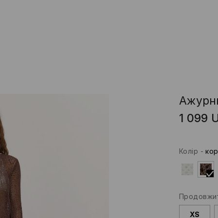
Ажурн
1 099
Колір
-
кор
Продовжит
XS