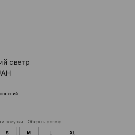
ий светр
UAH
ичневий
и покупки
-
Оберіть розмір
S
M
L
XL