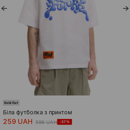
Sold Out
Біла футболка з принтом
259
UAH
599
UAH
-57%