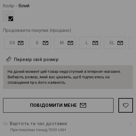
Колір
-
білий
Продовжити покупки
(продано)
XS
S
M
L
XL
X
Перевір свій розмір
На даний момент цей товар недоступний в Інтернет-магазині.
Виберіть розмір, який вас цікавить, щоб підписатись на
сповіщення про його наявність.
ПОВІДОМИТИ МЕНЕ
Вартість та час доставки
При покупках понад 1500 UAH