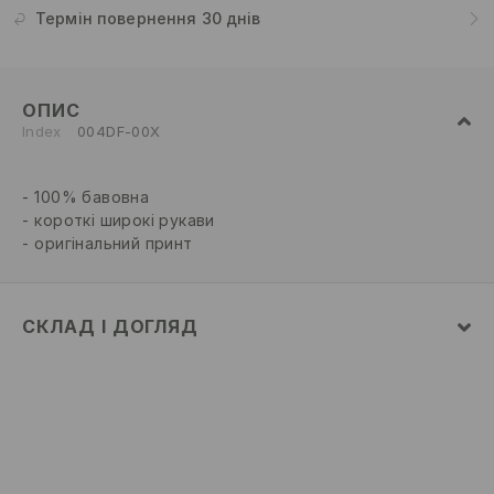
Термін повернення 30 днів
ОПИС
Index
004DF-00X
100% бавовна
короткі широкі рукави
оригінальний принт
СКЛАД І ДОГЛЯД
склад головної тканини
:
100% БАВОВНА
ПРАТИ В ПРАЛЬНІЙ МАШИНІ ПРИ МАКС.
ТЕМП.30°C Н