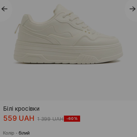
Білі кросівки
559
UAH
1 399
UAH
-60%
Колір
-
білий