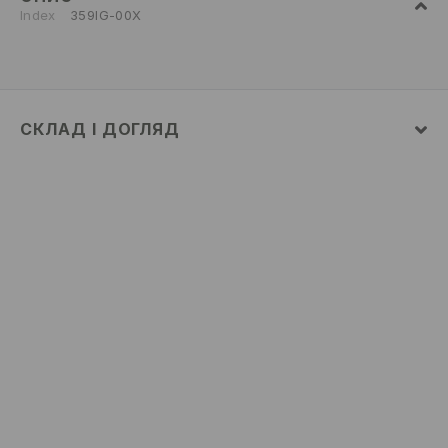
Index
359IG-00X
СКЛАД І ДОГЛЯД
100% ПОЛІУРЕТАН