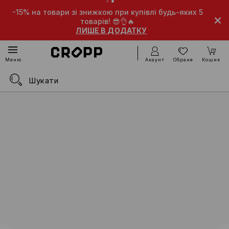
-15% на товари зі знижкою при купівлі будь-яких 5
товарів! 😎👌🔥
ЛИШЕ В ДОДАТКУ
Акаунт
Обране
Кошик
Меню