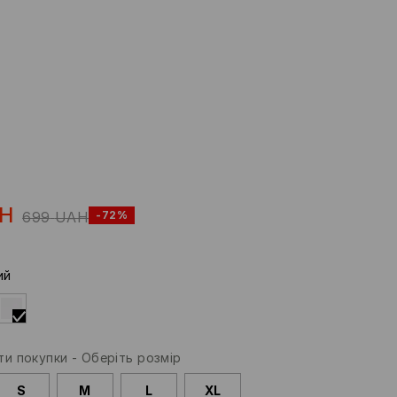
H
699
UAH
-72%
ий
и покупки
-
Оберіть розмір
S
M
L
XL