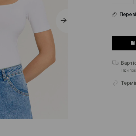
Переві
Варті
При пок
Термі