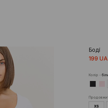
Боді
199
UA
Колір
-
біл
Продовжит
XS