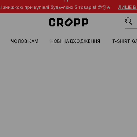
і знижкою при купівлі будь-яких 5 товарів! 😎👌🔥
ЛИШЕ В
ЧОЛОВІКАМ
HОВІ НАДХОДЖЕННЯ
T-SHIRT G