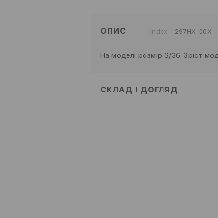
ОПИС
Index
297HX-00X
На моделі розмір S/36. Зріст мод
СКЛАД І ДОГЛЯД
93% ПОЛІАМІД, 7% ЕЛАСТАН