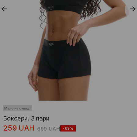
Мало на складі
Боксери, 3 пари
259
UAH
699
UAH
-63%