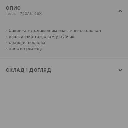
ОПИС
Index
790AU-99X
бавовна з додаванням еластичних волокон
еластичний трикотаж у рубчик
середня посадка
пояс на резинці
СКЛАД І ДОГЛЯД
склад головної тканини
:
95% БАВОВНА, 5% ЕЛАСТАН
ПРАТИ В ПРАЛЬНІЙ МАШИНІ ПРИ МАКС.
ТЕМП.30°C Н
НЕ ВІДБІЛЮВАТИ