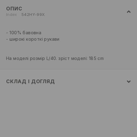
ОПИС
Index
542HY-99X
100% бавовна
широкі короткі рукави
На моделі розмір L/40. зріст моделі: 185 cm
СКЛАД І ДОГЛЯД
100% БАВОВНА