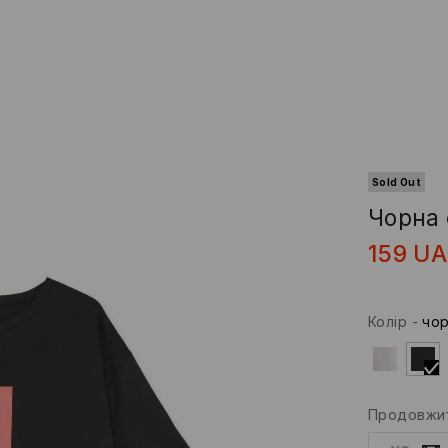
Sold Out
Чорна 
159
UA
Колір
-
чо
Продовжит