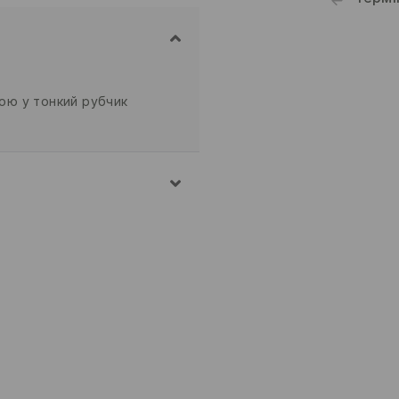
кою у тонкий рубчик
АВОВНА
 ПРИ МАКС. ТЕМП.30°C Н
АРАБАННОГО ТИПУ
П.110°C - БЕЗ ПАРИ