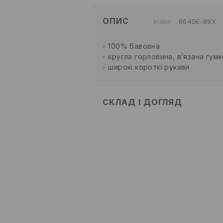
ОПИС
Index
664DE-99X
100% бавовна
кругла горловина, в‘язана гум
широкі короткі рукави
СКЛАД І ДОГЛЯД
склад головної тканини
:
100% Б
ПРАТИ В ПРАЛЬНІЙ МАШИНІ
НЕ ВІДБІЛЮВАТИ
НЕ СУШИТИ В СУШАРЦІ Б
ПРАСУВАТИ ПРИ МАКС. ТЕМ