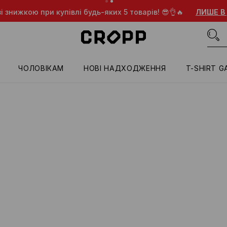
і знижкою при купівлі будь-яких 5 товарів! 😎👌🔥
ЛИШЕ В
ЧОЛОВІКАМ
HОВІ НАДХОДЖЕННЯ
T-SHIRT G