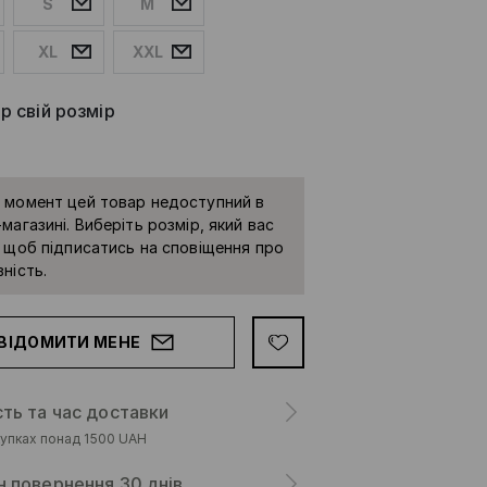
S
M
XL
XXL
р свій розмір
 момент цей товар недоступний в
магазині. Виберіть розмір, який вас
, щоб підписатись на сповіщення про
ність.
ВІДОМИТИ МЕНЕ
сть та час доставки
упках понад 1500 UAH
н повернення 30 днів