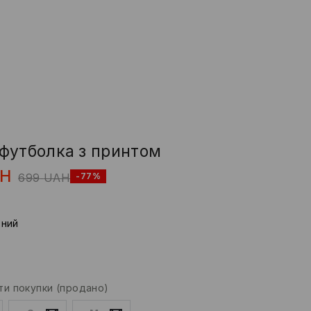
футболка з принтом
H
699
UAH
-77%
рний
и покупки
(продано)