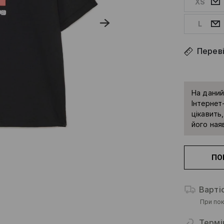
XS
L
Переві
На даний
Інтернет-
цікавить
його наяв
ПО
Варті
При пок
Термі