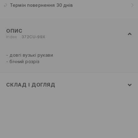
Термін повернення 30 днів
ОПИС
Index
372CU-99X
довгі вузькі рукави
бічний розріз
СКЛАД І ДОГЛЯД
склад головної тканини
:
70% ВІСКОЗА, 30% ПОЛІАМІД
ПРАТИ В ПРАЛЬНІЙ МАШИНІ ПРИ МАКС.
ТЕМП.30°C - ПРОГРАМА ДЛЯ НІЖНИХ ТКАНИН