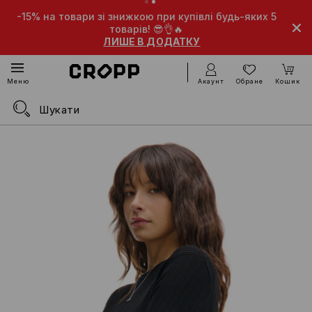
на товари зі знижкою при купівлі будь-яких 5
-10% на тов
товарів! 😎👌🔥
ЛИШЕ В ДОДАТКУ
Акаунт
Обране
Кошик
Меню