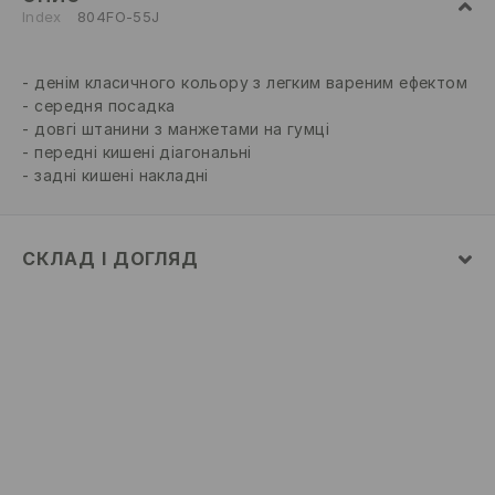
Index
804FO-55J
денім класичного кольору з легким вареним ефектом
середня посадка
довгі штанини з манжетами на гумці
передні кишені діагональні
задні кишені накладні
СКЛАД І ДОГЛЯД
87% БАВОВНА, 12% ПОЛІЕСТЕР, 1% ЕЛАСТАН