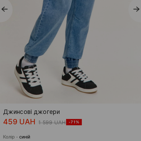
Джинсові джогери
459
UAH
1 599
UAH
-71%
Колір
-
синій