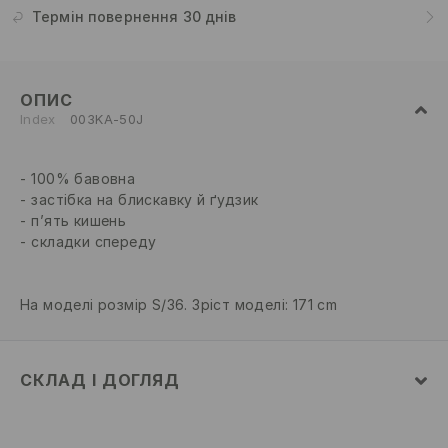
Термін повернення 30 днів
ОПИС
Index
003KA-50J
100% бавовна
застібка на блискавку й ґудзик
п’ять кишень
складки спереду
На моделі розмір S/36. Зріст моделі: 171 cm
СКЛАД І ДОГЛЯД
100% БАВОВНА