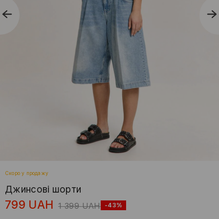
Скоро у продажу
Джинсові шорти
799
UAH
1 399
UAH
-43%