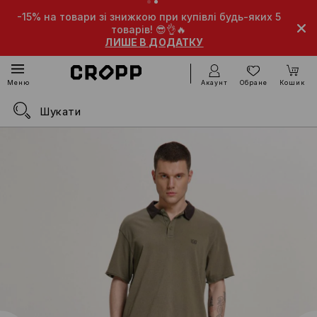
-15% на товари зі знижкою при купівлі будь-яких 5
товарів! 😎👌🔥
ЛИШЕ В ДОДАТКУ
Акаунт
Обране
Кошик
Меню