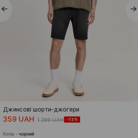
Джинсові шорти-джогери
359
UAH
1 299
UAH
-72%
Колір
-
чорний