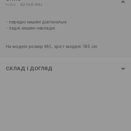
Index
627HX-99J
передні кишені діагональні
задні кишені накладні
На моделі розмір M/L. зріст моделі: 185 cm
СКЛАД І ДОГЛЯД
76% БАВОВНА, 22% ПОЛІЕСТЕР, 2% ЕЛАСТАН