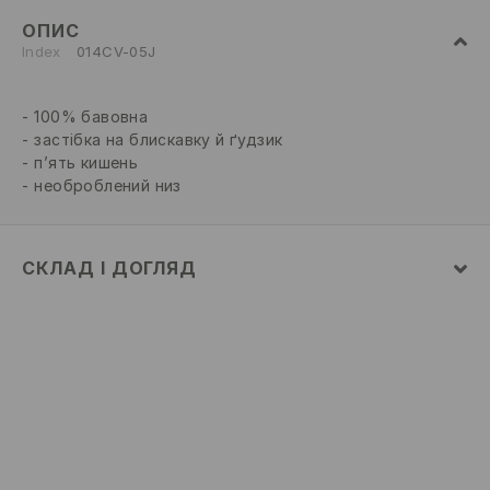
ОПИС
Index
014CV-05J
100% бавовна
застібка на блискавку й ґудзик
п’ять кишень
необроблений низ
СКЛАД І ДОГЛЯД
склад головної тканини
:
100% БАВОВНА
ПРАТИ В ПРАЛЬНІЙ МАШИНІ ПРИ МАКС.
ТЕМП.30°C - ПРОГРАМА ДЛЯ НІЖНИХ ТКАНИН
НЕ ВІДБІЛЮВАТИ