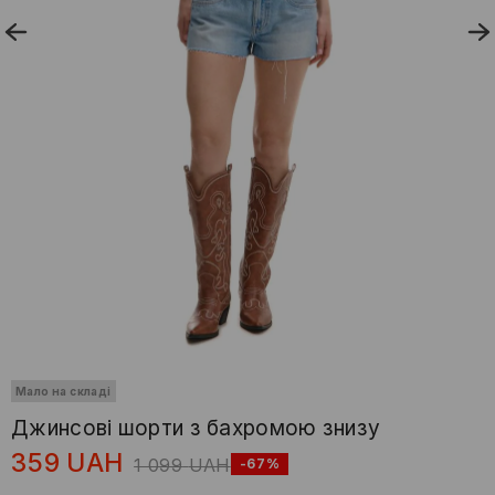
Мало на складі
Джинсові шорти з бахромою знизу
359
UAH
1 099
UAH
-67%