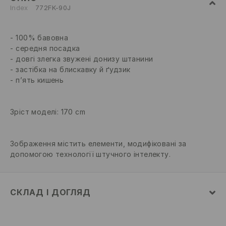
Index
772FK-90J
100% бавовна
середня посадка
довгі злегка звужені донизу штанини
застібка на блискавку й ґудзик
п’ять кишень
Зріст моделі: 170 cm
Зображення містить елементи, модифіковані за
допомогою технології штучного інтелекту.
СКЛАД І ДОГЛЯД