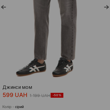
Джинси мом
599
UAH
1 199
UAH
-50%
Колір
-
сірий