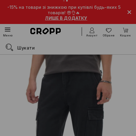
-15% на товари зі знижкою при купівлі будь-яких 5
товарів! 😎👌🔥
ЛИШЕ В ДОДАТКУ
Акаунт
Обране
Кошик
Меню