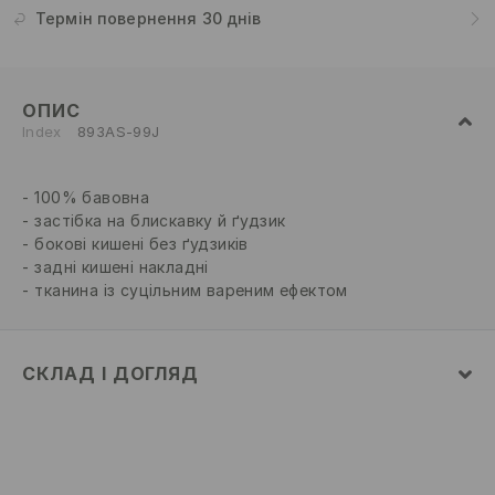
Термін повернення 30 днів
ОПИС
Index
893AS-99J
100% бавовна
застібка на блискавку й ґудзик
бокові кишені без ґудзиків
задні кишені накладні
тканина із суцільним вареним ефектом
СКЛАД І ДОГЛЯД
склад головної тканини
:
100% БАВОВНА