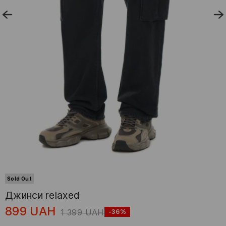
Sold Out
Джинси relaxed
899
UAH
1 399
UAH
-36%